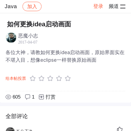
Java
登录
频道
加入
帖子详情
社区
Java
如何更换idea启动画面
恶魔小志
2017-04-07
各位大神，请教如何更换idea启动画面，原始界面实在
不堪入目，想像eclipse一样替换原始画面
给本帖投票
605
1
打赏
全部评论