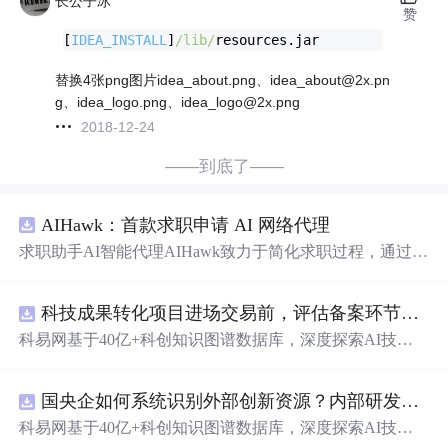
长公子冰
赞
[
IDEA_INSTALL
]
/lib/
resources.jar
替换4张png图片idea_about.png、idea_about@2x.pn
g、idea_logo.png、idea_logo@2x.png
2018-12-24
——到底了——
AIHawk：首款求职申请 AI 网络代理
求职助手AI智能代理AIHawk致力于简化求职过程，通过自
动化职位申请流程。借助人工智能，它能够帮助用户以定
制化的方式申请多个职位。
科技成果转化项目进场交易前，评估备案环节需要准备哪些材料？.docx
科易网基于40亿+科创知识图谱数据库，深度探索AI技术
在技术转移、成果转化、技术经纪、知识产权、产业创
新、科技招商等垂直领域的多样化应用场景，研究科技创
国央企如何系统识别外部创新资源？内部研发体系完善，但对外部高校、中小科技企业技术能力缺乏动态认知。.docx
新领域的AI+数智化解决方案，推动科技创新与产业创新
智能化发展。
科易网基于40亿+科创知识图谱数据库，深度探索AI技术