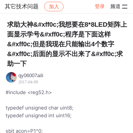
其它技术问题
登录
频道
加入
帖子详情
社区
其它技术问题
求助大神&#xff0c;我想要在8*8LED矩阵上
面显示学号&#xff0c;程序是下面这样
&#xff0c;但是我现在只能输出4个数字
&#xff0c;后面的显示不出来了&#xff0c;求
助一下
qy06007aili
2017-04-09
#include <reg52.h>
typedef unsigned char uint8;
typedef unsigned int uint16;
sbit acon=P1^0;