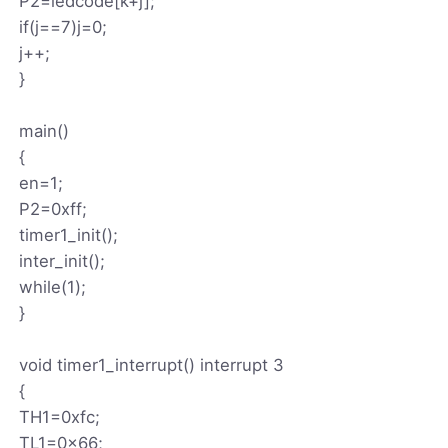
P2=ledcode[k+j];
if(j==7)j=0;
j++;
}
main()
{
en=1;
P2=0xff;
timer1_init();
inter_init();
while(1);
}
void timer1_interrupt() interrupt 3
{
TH1=0xfc;
TL1=0x66;