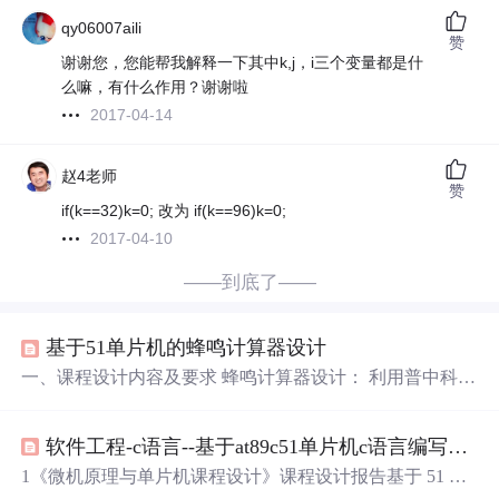
qy06007aili
赞
谢谢您，您能帮我解释一下其中k,j，i三个变量都是什
么嘛，有什么作用？谢谢啦
2017-04-14
赵4老师
赞
if(k==32)k=0; 改为 if(k==96)k=0;
2017-04-10
——到底了——
基于51单片机的蜂鸣计算器设计
一、课程设计内容及要求 蜂鸣计算器设计： 利用普中科技
HC6800-ES V2.0单片机开发板设计一款带蜂鸣器的电子计
算器。主要使用开发板上的数码管、
LED
点阵、
矩阵
键
软件工程-c语言--基于at89c51单片机c语言编写的计算器,基于AT89C51单片机简易计算器设计...
盘、蜂鸣器等模块功能。开发板配有光盘，里面有各个模
块的使用说明和
程序
范例可供参考。 设计要求： 每位同学
1《微机原理与单片机课程设计》课程设计报告基于 51 单
单独完成 上电开机或者复位键按下之后，2个4位数码管自