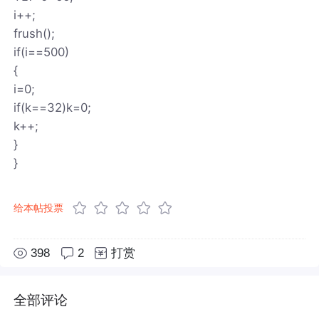
i++;
frush();
if(i==500)
{
i=0;
if(k==32)k=0;
k++;
}
}
给本帖投票
398
2
打赏
全部评论