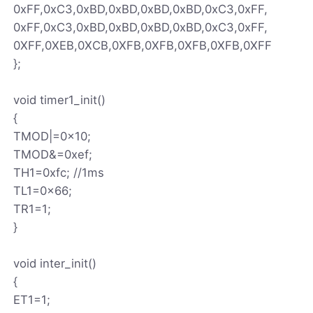
0xFF,0xC3,0xBD,0xBD,0xBD,0xBD,0xC3,0xFF,
0xFF,0xC3,0xBD,0xBD,0xBD,0xBD,0xC3,0xFF,
0XFF,0XEB,0XCB,0XFB,0XFB,0XFB,0XFB,0XFF
};
void timer1_init()
{
TMOD|=0x10;
TMOD&=0xef;
TH1=0xfc; //1ms
TL1=0x66;
TR1=1;
}
void inter_init()
{
ET1=1;