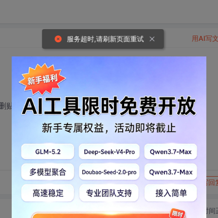
用AI写
服务超时,请刷新页面重试
删贴
转发到动态
举报
写回
切换为时间