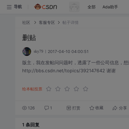
全部
Ada助手
导航
社区
客服专区
帖子详情
删贴
2017-04-10 04:00:51
sky79
版主，我在发帖问问题时，透露了一些公司信息，想
http://bbs.csdn.net/topics/392147642 谢谢
给本帖投票
126
1
打赏
分享
收藏
1 条
回复