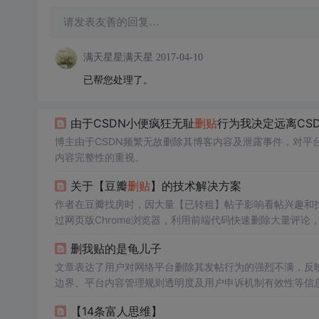
请发表友善的回复…
满天星星满天星
2017-04-10
已帮您处理了。
由于CSDN小便疯狂无耻
删贴
行为我决定远离CS
博主由于CSDN频繁无故删除其博客内容及泄露事件，对平
内容完整性的重视。
关于【豆瓣
删贴
】的技术解决方案
作者在豆瓣找房时，因大量【已转租】帖子影响看帖兴趣和
过网页版Chrome浏览器，利用前端代码快速删除大量评论
删我贴的是龟儿子
文章表达了用户对网络平台删除其发帖行为的强烈不满，反
边界、平台内容管理规则透明度及用户申诉机制有效性等信
【14条富人思维】