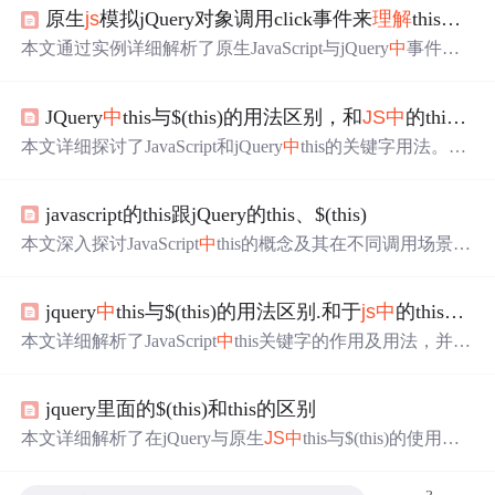
原生
js
模拟jQuery对象调用click事件来
理解
this和$(this)
本文通过实例详细解析了原生JavaScript与jQuery
中
事件回
调函数this的指向差异，以及如何利用这些差异来实现特定
的功能。
JQuery
中
this与$(this)的用法区别，和
JS
中
的this区别
本文详细探讨了JavaScript和jQuery
中
this的关键字用法。在j
Query
中
，this通常指代HTML元素，而$(this)转换为jQuery
对象，用于调用jQuery方法。在JavaScript
中
，this根据函数
javascript的this跟jQuery的this、$(this)
调用的上下文指向不同对象，如全局环境、构造函数、对
象方法等。
理解
this的动态绑定对于编写高效和可维护的代
本文深入探讨JavaScript
中
this的概念及其在不同调用场景下
码至关重要。
的变化，同时对比jQuery
中
this与$(this)的区别，帮助开发
者更好地
理解
和运用这两个关键字。
jquery
中
this与$(this)的用法区别.和于
js
中
的this区别
本文详细解析了JavaScript
中
this关键字的作用及用法，并对
比了jQuery
中
$(this)的使用场景。从不同环境下的this指向
规则到jQuery
中
this与$(this)的区别，帮助读者
理解
并正确
jquery里面的$(this)和this的区别
使用。
本文详细解析了在jQuery与原生
JS
中
this与$(this)的使用区
别，通过具体示例说明了两者在不同上下文
中
的表现，强
调了在使用时需要注意的细节，有助于开发者更准确地
理