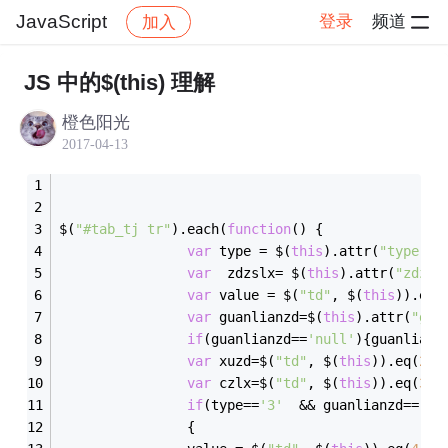
JavaScript
登录
频道
加入
帖子详情
社区
JavaScript
JS 中的$(this) 理解
橙色阳光
2017-04-13
$(
"#tab_tj tr"
).each(
function
(
) 
{
var
 type = $(
this
).attr(
"type"
);
var
  zdzslx= $(
this
).attr(
"zdzsl
var
 value = $(
"td"
, $(
this
)).eq(
var
 guanlianzd=$(
this
).attr(
"gua
if
(guanlianzd==
'null'
){guanlianz
var
 xuzd=$(
"td"
, $(
this
)).eq(
2
).
var
 czlx=$(
"td"
, $(
this
)).eq(
3
).
if
(type==
'3'
  && guanlianzd==
""
 
                {