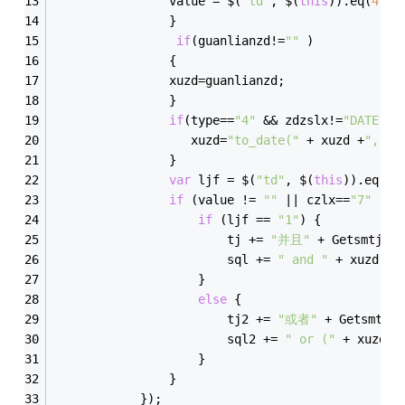
                value = $(
"td"
, $(
this
)).eq(
4
).f
                }
if
(guanlianzd!=
""
 )
                {
                xuzd=guanlianzd;
                }
if
(type==
"4"
 && zdzslx!=
"DATE"
){
                   xuzd=
"to_date("
 + xuzd +
",'yy
                }
var
 ljf = $(
"td"
, $(
this
)).eq(
1
)
if
 (value != 
""
 || czlx==
"7"
 || 
if
 (ljf == 
"1"
) {
                        tj += 
"并且"
 + Getsmtj($(
                        sql += 
" and "
 + xuzd + 
                    }
else
 {
                        tj2 += 
"或者"
 + Getsmtj($
                        sql2 += 
" or ("
 + xuzd+ 
                    }
                }
            });