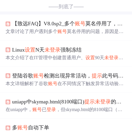
——到底了——
【致远FAQ】V8.0sp2_多个
账号
莫名停用了，查看应用日志
文章讨论了用户遇到多个
账号
莫名停用的问题，原因是
登
录
验证
设置
中启用了
未
登录
账号
自动停用功能。解决方案
是检查并管理此安全
设置
，以避免误触发停用。提供了解
Linux
设置
N天
未
登录
强制冻结
决操作的参考指南。,
本文介绍了在IT管理中创建普通用户、
设置
90天
未
登录
冻
结机制、修改系统日期以及处理过期
未
登录
的
提示
，最后
提及了如何解冻账户的过程。
登陆谷歌
账号
检测出现异常活动，
提示
此号码已多次用于验证的原因深度解析
本文详细解析了谷歌
账号
在不同情况下触发异常活动验证
的原因，包括新
账号
注册环境、频繁修改
设置
、长期
未
登
录
后的异常访问等。同时，文中提到了使用多人共用的加
uniapp中skymap.html(8100端口)
提示
未
登录
的排查与解决方法
速器软件可能导致账户冻结的问题。
在uniapp中，
账号
已
登录
，但skymap.html的8100端口（后
端网关端口）
提示
未
登录
。问题通常是请求
未
带认证信
息，可通过确认Cookie的SameSite
设置
、使用带认证的Fetc
多
账号
自动下单
h请求、让HTML文件加载认证信息、检查Nginx或UniApp