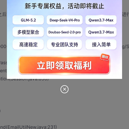
就报下面的错，之后页面一直停在处理中的样子，就像卡住一样，不继续继续进
000(Lcom/sinosoft/lis/mail/base/EmailUtilNew;)Ljava/lang/S
tPasswordAuthentication(EmailUtilNew.java:90)
ntication(Authenticator.java:115)
tion(Session.java:850)
)
end(EmailUtilNew.java:231)