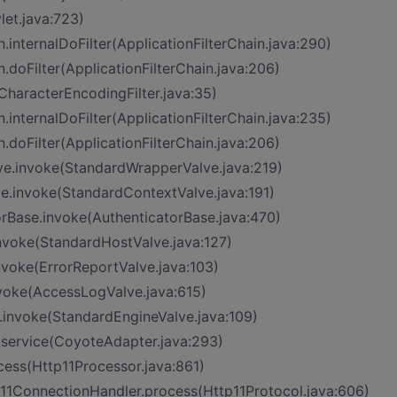
let.java:723)
n.internalDoFilter(ApplicationFilterChain.java:290)
n.doFilter(ApplicationFilterChain.java:206)
tCharacterEncodingFilter.java:35)
n.internalDoFilter(ApplicationFilterChain.java:235)
n.doFilter(ApplicationFilterChain.java:206)
ve.invoke(StandardWrapperValve.java:219)
ve.invoke(StandardContextValve.java:191)
orBase.invoke(AuthenticatorBase.java:470)
invoke(StandardHostValve.java:127)
nvoke(ErrorReportValve.java:103)
nvoke(AccessLogValve.java:615)
.invoke(StandardEngineValve.java:109)
.service(CoyoteAdapter.java:293)
cess(Http11Processor.java:861)
p11ConnectionHandler.process(Http11Protocol.java:606)