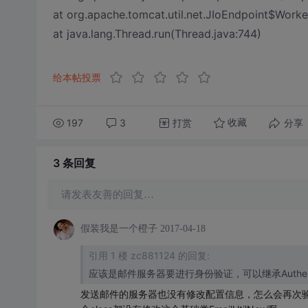
at org.apache.tomcat.util.net.JIoEndpoint$Worke
at java.lang.Thread.run(Thread.java:744)
给本帖投票
197
3
打赏
分享
收藏
3 条
回复
请发表友善的回复…
假装我是一个橙子
2017-04-18
引用 1 楼 zc881124 的回复:
应该是邮件服务器要进行身份验证，可以继承Authenti
发送邮件的服务器也没有修改配置信息，怎么会再次验