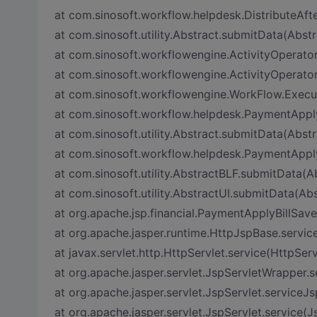
at com.sinosoft.workflow.helpdesk.DistributeAfter
at com.sinosoft.utility.Abstract.submitData(Abstr
at com.sinosoft.workflowengine.ActivityOperator
at com.sinosoft.workflowengine.ActivityOperator
at com.sinosoft.workflowengine.WorkFlow.Execu
at com.sinosoft.workflow.helpdesk.PaymentAppl
at com.sinosoft.utility.Abstract.submitData(Abstr
at com.sinosoft.workflow.helpdesk.PaymentAppl
at com.sinosoft.utility.AbstractBLF.submitData(A
at com.sinosoft.utility.AbstractUI.submitData(Abs
at org.apache.jsp.financial.PaymentApplyBillSav
at org.apache.jasper.runtime.HttpJspBase.servic
at javax.servlet.http.HttpServlet.service(HttpServ
at org.apache.jasper.servlet.JspServletWrapper.
at org.apache.jasper.servlet.JspServlet.serviceJs
at org.apache.jasper.servlet.JspServlet.service(J