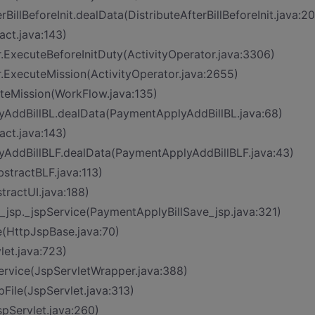
BillBeforeInit.dealData(DistributeAfterBillBeforeInit.java:2
act.java:143)
.ExecuteBeforeInitDuty(ActivityOperator.java:3306)
.ExecuteMission(ActivityOperator.java:2655)
teMission(WorkFlow.java:135)
yAddBillBL.dealData(PaymentApplyAddBillBL.java:68)
act.java:143)
yAddBillBLF.dealData(PaymentApplyAddBillBLF.java:43)
bstractBLF.java:113)
tractUI.java:188)
e_jsp._jspService(PaymentApplyBillSave_jsp.java:321)
e(HttpJspBase.java:70)
let.java:723)
service(JspServletWrapper.java:388)
pFile(JspServlet.java:313)
spServlet.java:260)