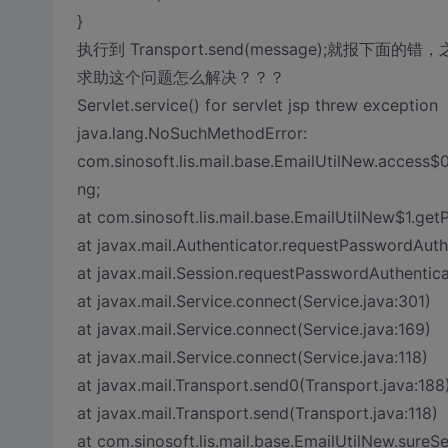
}
执行到 Transport.send(message);
求助这个问题怎么解决？？？
Servlet.service() for servlet jsp threw exception
java.lang.NoSuchMethodError:
com.sinosoft.lis.mail.base.EmailUtilNew.access$
ng;
at com.sinosoft.lis.mail.base.EmailUtilNew$1.ge
at javax.mail.Authenticator.requestPasswordAuthe
at javax.mail.Session.requestPasswordAuthentica
at javax.mail.Service.connect(Service.java:301)
at javax.mail.Service.connect(Service.java:169)
at javax.mail.Service.connect(Service.java:118)
at javax.mail.Transport.send0(Transport.java:188
at javax.mail.Transport.send(Transport.java:118)
at com.sinosoft.lis.mail.base.EmailUtilNew.sureS