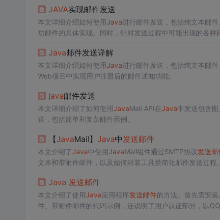
JAVA
实现邮件发送
本文详细介绍如何使用
Java
进行邮件发送，包括纯文本邮件
功邮件的具体实现。同时，针对发送过程中可能出现的各种
案。
Java
邮件发送详解
本文详细介绍如何使用
Java
进行邮件发送，包括纯文本邮件
Web项目中实现用户注册后的邮件通知功能。
java
邮件发送
本文详细介绍了如何使用
Java
Mail API在
Java
中发送包含图片
送，包括简单和复杂邮件示例。
【
Java
Mail】
Java
中
发送邮件
本文介绍了
Java
中使用
Java
Mail组件通过SMTP协议
发送邮
文本和带附件邮件，以及如何封装工具类简化邮件发送过程
Java
发送邮件
本文介绍了使用
Java
应用程序
发送邮件
的方法。首先需安装
件、带附件邮件的代码示例，还说明了用户认证部分，以Q