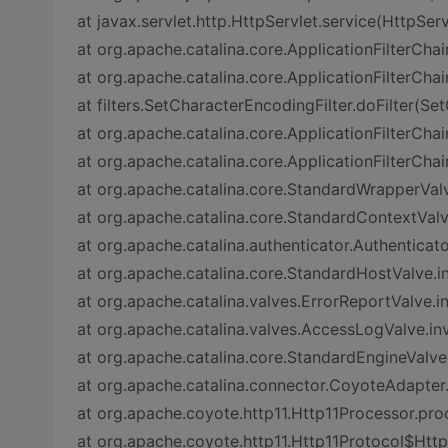
at javax.servlet.http.HttpServlet.service(HttpServ
at org.apache.catalina.core.ApplicationFilterChai
at org.apache.catalina.core.ApplicationFilterChai
at filters.SetCharacterEncodingFilter.doFilter(Se
at org.apache.catalina.core.ApplicationFilterChai
at org.apache.catalina.core.ApplicationFilterChai
at org.apache.catalina.core.StandardWrapperVal
at org.apache.catalina.core.StandardContextVal
at org.apache.catalina.authenticator.Authenticat
at org.apache.catalina.core.StandardHostValve.
at org.apache.catalina.valves.ErrorReportValve.i
at org.apache.catalina.valves.AccessLogValve.i
at org.apache.catalina.core.StandardEngineValve
at org.apache.catalina.connector.CoyoteAdapter
at org.apache.coyote.http11.Http11Processor.pro
at org.apache.coyote.http11.Http11Protocol$Htt