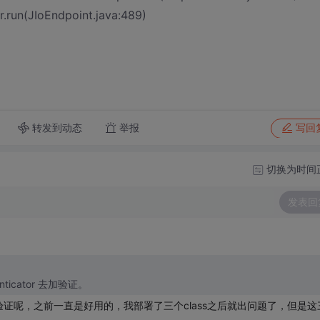
r.run(JIoEndpoint.java:489)
转发到动态
举报
写回
切换为时间
发表回
cator 去加验证。
证呢，之前一直是好用的，我部署了三个class之后就出问题了，但是这