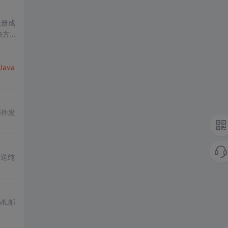
注册成
决方
Java
邮件发
发送纯
ML邮