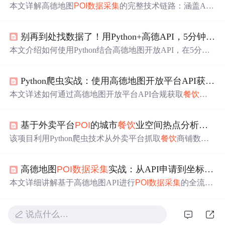
本文详解高德地图
POI
数据采集
的完整技术链路：涵盖API
密钥申请、Place API调用规范（关键词/城市/分页/限
频）、健壮爬虫开发（错误重试、延时控制）、多边形与
别再到处找数据了！用Python+高德API，5分钟搞定你所在城市的
行政区划分区采集策略、GCJ-02到WGS-84坐标转换、JSO
N数据清洗及结构化处理，以及Excel与MySQL两种存储方
本文介绍如何使用Python结合高德地图开放API，在5分钟
案。聚焦生产级落地实践，规避常见限流、偏移、重复、
内高效采集指定城市
餐饮
、便利店等
POI
数据。涵盖开发
泄露等工程风险。
者账号注册、Key申请、地理坐标获取、
POI
分类编码（如
Python爬虫实战：使用高德地图开放平台API获取
餐
080900
餐饮
、060400便利店）、核心请求代码及多线程加
速方法，并强调数据更新时效性（周更）、免费配额（300
本文详述如何通过高德地图开放平台API合规获取
餐饮
类
P
0次/日）与商业合规要点。
OI
数据（店名、坐标、评分），辅以大众点评网页爬取补
充评分、人均价等字段；涵盖Requests调用、分页重试、G
基于外卖平台
POI
的城市
餐饮
业空间热点分析系统
CJ-02坐标解析、SQLite持久化存储、Pandas数据清洗及Fol
ium交互式地理可视化全流程，并强调Robots协议遵守、频
该项目利用Python爬虫技术从外卖平台抓取
餐饮
商铺数
控与数据脱敏等合规要点。
据，通过Flask构建web后台，结合pandas进行数据分析，并
使用Echarts和Bootstrap进行前端可视化。系统提供店铺名
高德地图
POI
数据采集
实战：从API申请到坐标转换与存储
称词云、类型分布、价格与评分分析等功能，还运用百度
地图API绘制热力图展示商铺评分和价格的空间分布。
本文详细讲解基于高德地图API进行
POI
数据采集
的全流
程，涵盖开发者账号注册、密钥申请、关键字搜索接口调
用、多线程爬虫实现；重点解析GCJ-02到WGS-84坐标系
说点什么…
转换原理及Python实现；最后介绍Excel存储优化与Folium
交互式地理可视化方法，适用于GIS分析、商业选址等场