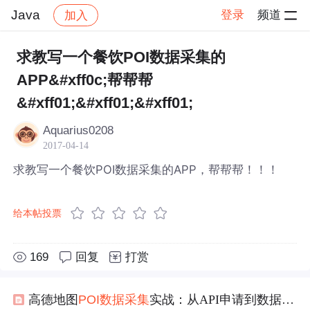
Java
登录
频道
加入
帖子详情
社区
Java
求教写一个餐饮POI数据采集的
APP&#xff0c;帮帮帮
&#xff01;&#xff01;&#xff01;
Aquarius0208
2017-04-14
求教写一个餐饮POI数据采集的APP，帮帮帮！！！
给本帖投票
169
回复
打赏
高德地图
POI
数据采集
实战：从API申请到数据清洗入库