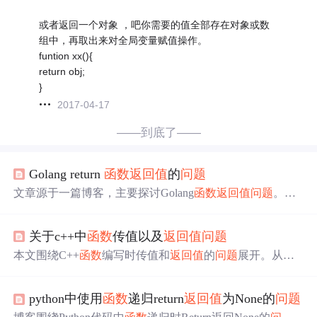
或者返回一个对象 ，吧你需要的值全部存在对象或数
组中，再取出来对全局变量赋值操作。
funtion xx(){
return obj;
}
2017-04-17
——到底了——
Golang return
函数
返回值
的
问题
文章源于一篇博客，主要探讨Golang
函数
返回值
问题
。当r
eturn后面为空时，
函数
声明时的 (a int) 会把 a 作为
返回值
；当 return 不为空时，会把 return 后面的值作为
返回值
，
关于c++中
函数
传值以及
返回值
问题
并提及文章中的例子。
本文围绕C++
函数
编写时传值和
返回值
的
问题
展开。从效
率和安全两方面考虑，分别阐述了内置类型和自定义类型
在传值（值拷贝、值引用、const值引用）和
返回值
（值拷
python中使用
函数
递归return
返回值
为None的
问题
贝、值引用、const值引用）的不同情况及影响，帮助开发
者理清调用
函数
时的思路。