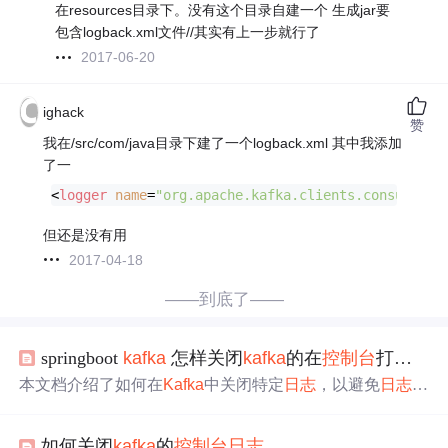
在resources目录下。没有这个目录自建一个 生成jar要
包含logback.xml文件//其实有上一步就行了
2017-06-20
ighack
赞
我在/src/com/java目录下建了一个logback.xml 其中我添加
了一
<
logger
name
=
"org.apache.kafka.clients.consumer"
但还是没有用
2017-04-18
——到底了——
springboot
kafka
怎样关闭
kafka
的在
控制台
打印的
本文档介绍了如何在
Kafka
中关闭特定
日志
，以避免
日志
信
息
干扰其他重要
日志
的查看。通过修改
日志
配置文件，你
可以将不需要的
日志
级别设置为‘off’，例如将‘org.apache.
k
如何关闭
kafka
的
控制台
日志
afka
.clients.consumer.ConsumerConfig’的
日志
关闭。同时，