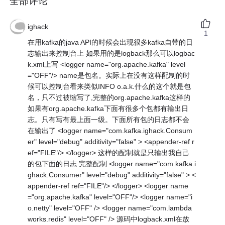
全部评论
ighack
1
在用kafka的java API的时候会出现很多kafka自带的日
志输出来控制台上 如果用的是logback那么可以logbac
k.xml上写 <logger name="org.apache.kafka" level
="OFF"/> name是包名。实际上在没有这样配制的时
候可以控制台看来类似INFO o.a.k.什么的这个就是包
名，只不过被缩写了,完整的org.apache.kafka这样的
如果有org.apache.kafka下面有很多个包都有输出日
志。只有写有最上面一级。下面所有包的日志都不会
在输出了 <logger name="com.kafka.ighack.Consum
er" level="debug" additivity="false" > <appender-ref r
ef="FILE"/> </logger> 这样的配制就是只输出我自己
的包下面的日志 完整配制 <logger name="com.kafka.i
ghack.Consumer" level="debug" additivity="false" > <
appender-ref ref="FILE"/> </logger> <logger name
="org.apache.kafka" level="OFF"/> <logger name="i
o.netty" level="OFF" /> <logger name="com.lambda
works.redis" level="OFF" /> 源码中logback.xml在放