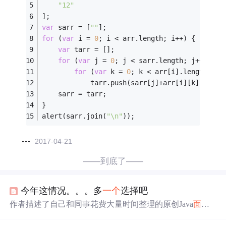
"12"
];
var
 sarr = [
""
];
for
 (
var
 i = 
0
; i < arr.length; i++) {
var
 tarr = [];
for
 (
var
 j = 
0
; j < sarr.length; j++)
for
 (
var
 k = 
0
; k < arr[i].length; k+
			tarr.push(sarr[j]+arr[i][k]);
	sarr = tarr;
}
alert(sarr.join(
"\n"
));
2017-04-21
——到底了——
今年这情况。。。多
一个
选择吧
作者描述了自己和同事花费大量时间整理的原创Java
面试
题
库，包含多种技术分类，旨在帮助求职者系统学习和准
备面试。题库受到用户好评，并提供无条件退款保障，内