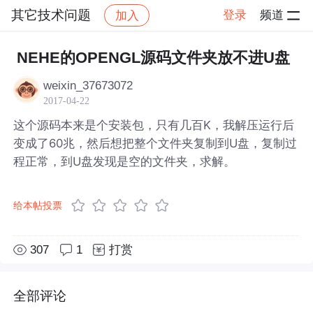
其它技术问题
登录
频道
加入
帖子详情
社区
其它技术问题
NEHE的OPENGL源码文件夹放不进U盘
weixin_37673072
2017-04-22
这个源码本来是个安装包，只有几百K，我解压运行后
变成了60兆，然后想把整个文件夹复制到U盘，复制过
程正常，到U盘发现是空的文件夹，求解。
给本帖投票
307
1
打赏
全部评论