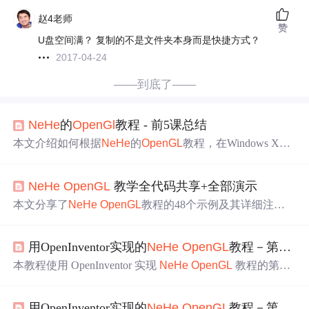
赵4老师
赞
U盘空间满？ 复制的不是文件夹本身而是快捷方式？
2017-04-24
——到底了——
NeHe
的
OpenGl
教程 - 前5课总结
本文介绍如何根据
NeHe
的
OpenGL
教程，在Windows XP +
Visual C++ 2008 Express环境下搭建
OpenGL
开发环境，并
实现一个旋转三角形和正方形的示例程序。
NeHe
OpenGL
教学全代码共享+全部演示
本文分享了
NeHe
OpenGL
教程的48个示例及其详细注
释，这些示例已经编译成可执行文件，方便读者学习
Open
GL
的基本原理及应用实践。
用OpenInventor实现的
NeHe
OpenGL
教程－第十课
本教程使用 OpenInventor 实现
NeHe
OpenGL
教程的第十
课，通过加载 3D 场景并在场景中进行自由漫游。教程详
细介绍了如何在 OpenInventor 中构建场景、加载纹理以及
用OpenInventor实现的
NeHe
OpenGL
教程－第二十七课
处理用户输入。