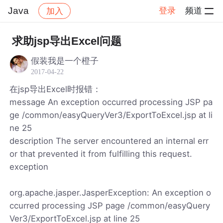
Java
登录
频道
加入
帖子详情
社区
Java
求助jsp导出Excel问题
假装我是一个橙子
2017-04-22
在jsp导出Excel时报错：
message An exception occurred processing JSP pa
ge /common/easyQueryVer3/ExportToExcel.jsp at li
ne 25
description The server encountered an internal err
or that prevented it from fulfilling this request.
exception
org.apache.jasper.JasperException: An exception o
ccurred processing JSP page /common/easyQuery
Ver3/ExportToExcel.jsp at line 25