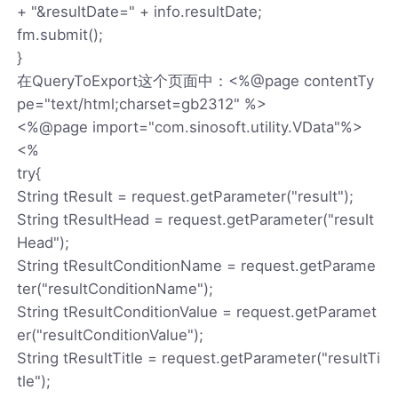
+ "&resultDate=" + info.resultDate;
fm.submit();
}
在QueryToExport这个页面中：<%@page contentTy
pe="text/html;charset=gb2312" %>
<%@page import="com.sinosoft.utility.VData"%>
<%
try{
String tResult = request.getParameter("result");
String tResultHead = request.getParameter("result
Head");
String tResultConditionName = request.getParame
ter("resultConditionName");
String tResultConditionValue = request.getParamet
er("resultConditionValue");
String tResultTitle = request.getParameter("resultTi
tle");