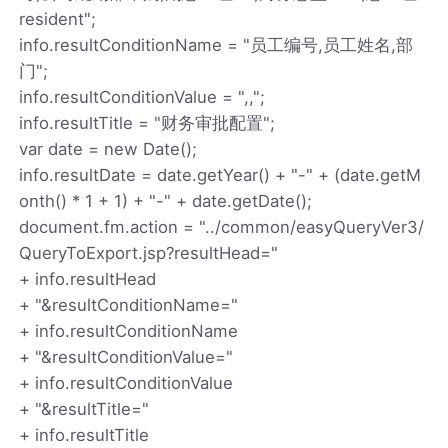
resident";
info.resultConditionName = "员工编号,员工姓名,部
门";
info.resultConditionValue = ",,";
info.resultTitle = "财务审批配置";
var date = new Date();
info.resultDate = date.getYear() + "-" + (date.getM
onth() * 1 + 1) + "-" + date.getDate();
document.fm.action = "../common/easyQueryVer3/
QueryToExport.jsp?resultHead="
+ info.resultHead
+ "&resultConditionName="
+ info.resultConditionName
+ "&resultConditionValue="
+ info.resultConditionValue
+ "&resultTitle="
+ info.resultTitle