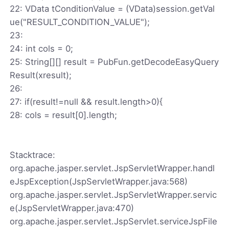
22: VData tConditionValue = (VData)session.getVal
ue("RESULT_CONDITION_VALUE");
23:
24: int cols = 0;
25: String[][] result = PubFun.getDecodeEasyQuery
Result(xresult);
26:
27: if(result!=null && result.length>0){
28: cols = result[0].length;
Stacktrace:
org.apache.jasper.servlet.JspServletWrapper.handl
eJspException(JspServletWrapper.java:568)
org.apache.jasper.servlet.JspServletWrapper.servic
e(JspServletWrapper.java:470)
org.apache.jasper.servlet.JspServlet.serviceJspFile