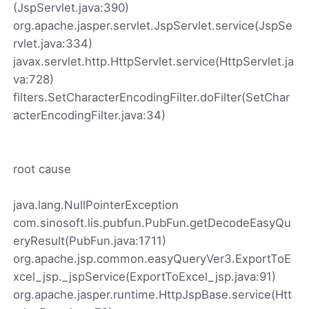
(JspServlet.java:390)
org.apache.jasper.servlet.JspServlet.service(JspSe
rvlet.java:334)
javax.servlet.http.HttpServlet.service(HttpServlet.ja
va:728)
filters.SetCharacterEncodingFilter.doFilter(SetChar
acterEncodingFilter.java:34)
root cause
java.lang.NullPointerException
com.sinosoft.lis.pubfun.PubFun.getDecodeEasyQu
eryResult(PubFun.java:1711)
org.apache.jsp.common.easyQueryVer3.ExportToE
xcel_jsp._jspService(ExportToExcel_jsp.java:91)
org.apache.jasper.runtime.HttpJspBase.service(Htt