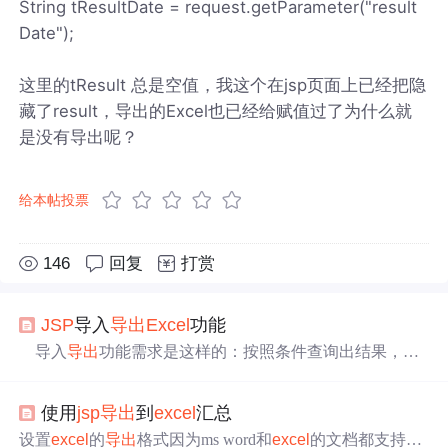
String tResultDate = request.getParameter("result
Date");
这里的tResult 总是空值，我这个在jsp页面上已经把隐
藏了result，导出的Excel也已经给赋值过了为什么就
是没有导出呢？
给本帖投票
146
回复
打赏
JSP
导入
导出
Excel
功能
导入
导出
功能需求是这样的：按照条件查询出结果，然
后将这些结果以
excel
形式
导出
；修改字段信息后（主键不
允许修改）导入即覆盖原字段信息,完成更新。本例是借助
使用
jsp
导出
到
excel
汇总
poi完成的，将poi-3.9.jar导入到WEB-INF下的lib的文件夹，
与此一起导入的还有commons-io-1.3.2.jar，commons-fileuplo
设置
excel
的
导出
格式因为ms word和
excel
的文档都支持ht