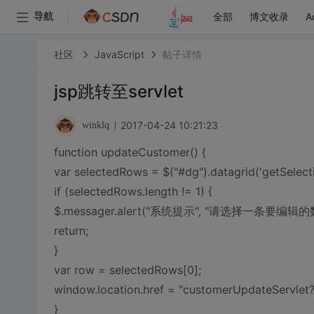
全部
博文收录
A
导航
社区
JavaScript
帖子详情
jsp跳转至servlet
2017-04-24 10:21:23
winklq
function updateCustomer() {
var selectedRows = $("#dg").datagrid('getSelecti
if (selectedRows.length != 1) {
$.messager.alert("系统提示", "请选择一条要编辑的
return;
}
var row = selectedRows[0];
window.location.href = "customerUpdateServle
}