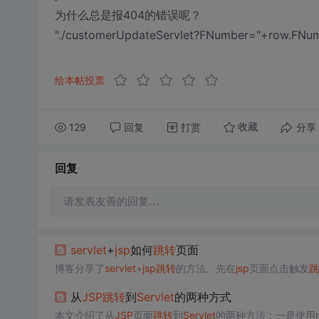
为什么总是报404的错误呢？
"./customerUpdateServlet?FNumber="+ro
给本帖投票
129
回复
打赏
分享
收藏
回复
请发表友善的回复…
servlet
+
jsp
如何
跳转
页面
博客分享了
servlet
+
jsp
跳转
的方法。先在
jsp
页面点击触发
跳
从
JSP
跳转
到
Servlet
的两种方式
本文介绍了从
JSP
页面
跳转
到
Servlet
的两种方法：一是使用respo