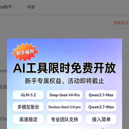
da助手
问答
用AI写
ons');
数据！");
t?FNumber="+row.FNumber;