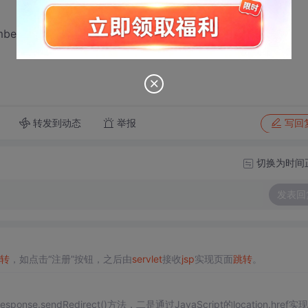
w.FNumber;这个也试过了同样报错
转发到动态
举报
写回
切换为时间
发表回
转
，如点击“注册”按钮，之后由
servlet
接收
jsp
实现页面
跳转
。
nse.sendRedirect()方法，二是通过JavaScript的location.href