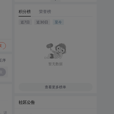
积分榜
荣誉榜
近7日
近30日
至今
复
正序
暂无数据
复
查看更多榜单
社区公告
实现。详