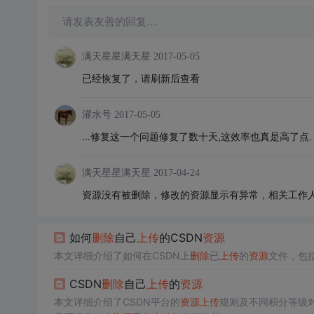
请发表友善的回复…
满天星星满天星
2017-05-05
已经恢复了，请刷新后查看
灌水号
2017-05-05
...修复这一个问题修复了数十天,这效率也真是高了点.
满天星星满天星
2017-04-24
资源没有被删除，修改的资源显示有异常，相关工作
如何
删除
自己
上传
的CSDN
资源
本文详细介绍了如何在CSDN上
删除
已
上传
的
资源
文件，包
CSDN
删除
自己
上传
的
资源
本文详细介绍了CSDN平台的
资源
上传
规则及不同积分等级