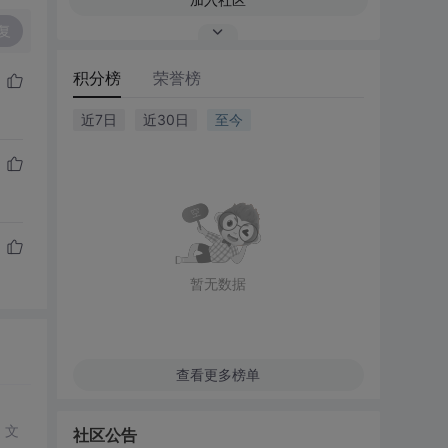
复
积分榜
荣誉榜
近7日
近30日
至今
暂无数据
查看更多榜单
，文
社区公告