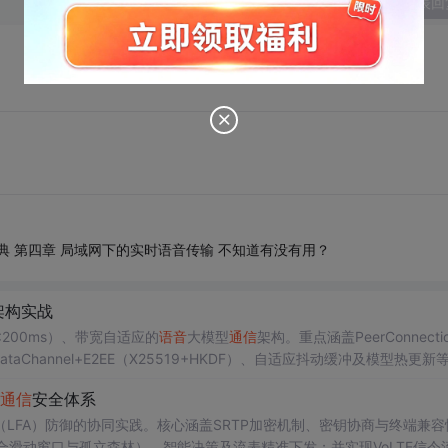
发表回
开发宝典 第四章 局域网下的实时语音传输 不知道有没有用？
架构实战
200ms）、带宽自适应的
语音
大模型
通信
架构。重点涵盖PeerConnecti
、DataChannel+E2EE（X25519+HKDF）、自适应抖动缓冲及模型热更新
通信
安全体系
（LFA）防御的协同实践。核心涵盖SRTP加密机制、密钥协商与终端兼容
滑动窗口与孤立森林）、智能决策及流表精准下发；并实现VoLTE信令