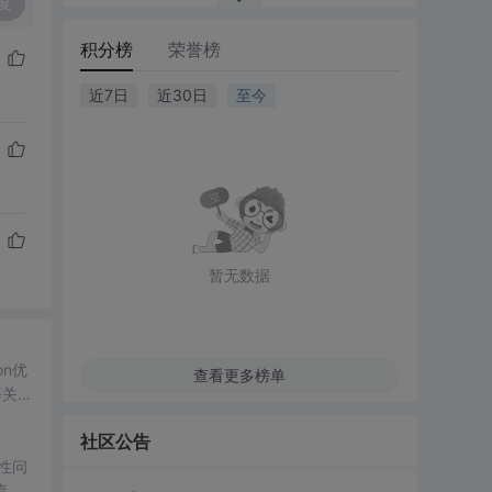
复
积分榜
荣誉榜
近7日
近30日
至今
暂无数据
on优
查看更多榜单
等关键
社区公告
性问
流与S