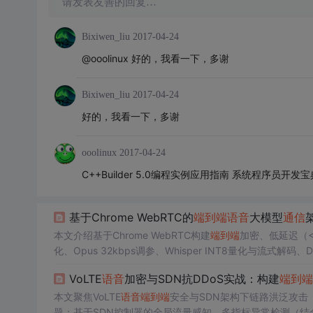
请发表友善的回复…
Bixiwen_liu
2017-04-24
@ooolinux 好的，我看一下，多谢
Bixiwen_liu
2017-04-24
好的，我看一下，多谢
ooolinux
2017-04-24
C++Builder 5.0编程实例应用指南 系统程序员
基于Chrome WebRTC的
端到端
语音
大模型
通信
本文介绍基于Chrome WebRTC构建
端到端
加密、低延迟（<
化、Opus 32kbps调参、Whisper INT8量化与流式解码
技术，实测达3.5 MOS且CPU占用<30%。
VoLTE
语音
加密与SDN抗DDoS实战：构建
端到端
本文聚焦VoLTE
语音
端到端
安全与SDN架构下链路洪泛攻击
题；基于SDN控制器的全局流量感知、多指标异常检测（结合