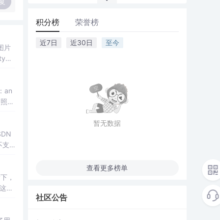
复
积分榜
荣誉榜
近7日
近30日
至今
图片
an
拍照选
暂无数据
DN
不支
头像
查看更多榜单
看下，
/这里
社区公告