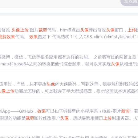
发表回
点击修改
头像
上传
图片
裁剪
代码，html5点击
头像
弹出修改
头像
窗口，
上传
裁剪
效果
代码。
效果
图如下 代码结构 1. 引入CSS <link rel="stylesheet" type
/4.6.0/css/font-awesome.min.css"> <link
浪微博，微信，飞信等很多应用都有这样的功能。 之前我写过的两篇文章：
Bitmap和base64之间的转换把他们综合起来，就可以来实现
头像
从相册/
片的方法代码，至于怎么获取到获取到图片，请看andori
该用过，当然，从不更改
头像
的大侠除外，写到这里，我突然想到我的CS
头像
上传
功能是怎样的，可是我弄了半天都没搞定，提示说高版本浏览器
持预览，难道只有IE6才支持？难得吐槽一下，不知道是我人品问题还是没用对。如图： 准备工作 好了，废话不多说了，一般常用的
pp——GitHub，
效果
可以扫下链接里的小程序码（模板-图片
裁剪
）
这里要实现的功能是
裁剪
图片修改用户
头像
，所以要调用接口
上传
到服务器。 /
语义化 // 获取图片 get...