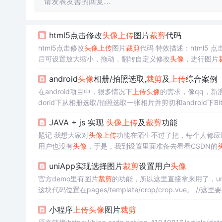
请发表友善的回复…
html5点击修改
头像
上传
图片
裁剪
代码
html5点击修改
头像
上传
图片
裁剪
代码 特效描述：html5 
后可设置放大缩小，拖动，翻转自定义修改
头像
，进行图片
="text/css" href="http://cdn.bootcss.com/font-awesome
android
头像
相册/拍照选取,
裁剪
及
上传
综合案例
在android项目中，很多情况下
上传
头像
的需求，像qq，新
dorid下从相册选取/拍照选取一张相片并剪切和android下
取,后
裁剪
再
上传
的功能 完整源码下载 这里我只贴出
上传
图
JAVA + js 实现
头像
上传
及
裁剪
功能
题记 我想大家对
头像
上传
功能在陌生不过了把，每个人都应
用户也没有
头像
，于是，我到设置里面准备去看看CSDN的
uniApp实现选择图片
裁剪
设置用户
头像
上传
有
官方demo里有图片
裁剪
的功能，所以这里直接拿来用了，uniA
这块代码位置在pages/template/crop/crop.vue。 //
用到的until.方法都是自己封装或基于原uniapp方法封装的，功能
小程序
上传
头像
图片
裁剪