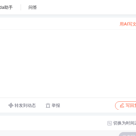
da助手
问答
用AI写
转发到动态
举报
写回
切换为时间