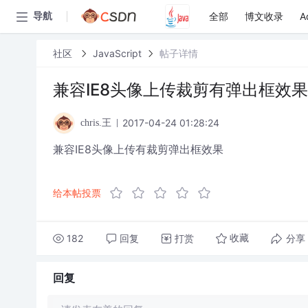
全部
博文收录
A
导航
社区
JavaScript
帖子详情
兼容IE8头像上传裁剪有弹出框效果
2017-04-24 01:28:24
chris.王
兼容IE8头像上传有裁剪弹出框效果
给本帖投票
182
回复
打赏
分享
收藏
回复