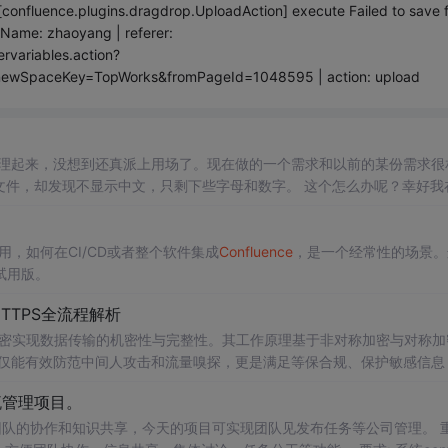
nfluence.plugins.dragdrop.UploadAction] execute Failed to save fi
erName: zhaoyang | referer:
rvariables.action?
newSpaceKey=TopWorks&fromPageId=1048595 | action: upload
理起来，没想到还真派上用场了。现在做的一个需求和以前的某份需求很
文件，却发现不显示中文，只剩下些字母和数字。 这个怎么办呢？幸好我
时查阅了很多官方文档，看到过PDF相关的设置，人家是要上传你自己的字体的。 由于
confluence
导出PDF格式文件需
应用，如何在CI/CD或者整个软件集成
Confluence
，是一个经常性的场景。
的试用版。
TTPS全流程解析
LS加密实现数据传输的机密性与完整性。其工作原理基于非对称加密与对称加
不仅能有效防范中间人攻击和流量嗅探，更是满足等保合规、保护敏感信息
业知识库系统，实施HTTPS加密尤为必要，可解决审计报告中指出的明文
流管理项目。
过Nginx反向代理方案，在**Tomcat配置
现团队的协作和知识共享，今天的项目可实现团队见发布任务等公司管理。 