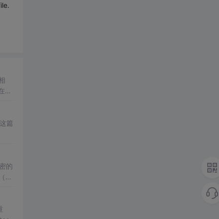
le.
相
在安
要
这篇
密的
（如
传输
重