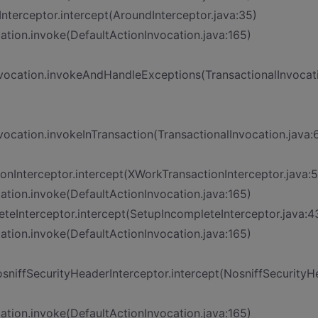
terceptor.intercept(AroundInterceptor.java:35)
ion.invoke(DefaultActionInvocation.java:165)
Invocation.invokeAndHandleExceptions(TransactionalInvocat
vocation.invokeInTransaction(TransactionalInvocation.java:
onInterceptor.intercept(XWorkTransactionInterceptor.java:5
ion.invoke(DefaultActionInvocation.java:165)
teInterceptor.intercept(SetupIncompleteInterceptor.java:4
ion.invoke(DefaultActionInvocation.java:165)
osniffSecurityHeaderInterceptor.intercept(NosniffSecurityH
ion.invoke(DefaultActionInvocation.java:165)