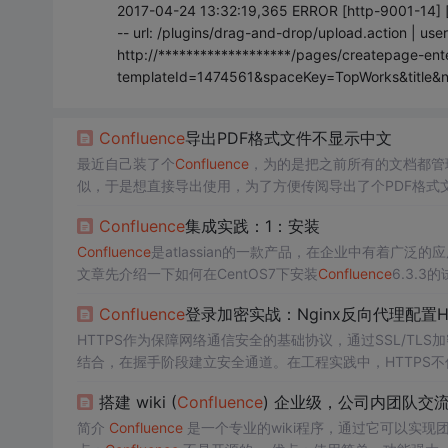
2017-04-24 13:32:19,365 ERROR [http-9001-14] [co
-- url: /plugins/drag-and-drop/upload.action | us
http://*******************/pages/createpage-ente
templateId=1474561&spaceKey=TopWorks&title&
Confluence
导出PDF格式文件不显示中文
最近自己装了个
Confluence
，为的是把之前所有的文档都管
似，于是想直接导出使用，为了方便传阅导出了个PDF格式
装
confluence
Confluence
集成实践：1：安装
应...
Confluence
是atlassian的一款产品，在企业中有着广泛的
文章先介绍一下如何在CentOS7下安装
Confluence
6.3.3
Confluence
登录加密实战：Nginx反向代理配置H
HTTPS作为保障网络通信安全的基础协议，通过SSL/T
结合，在握手阶段建立安全通道。在工程实践中，HTTPS
登录凭证）的关键技术。对于Atlassian
Confluence
这类企
搭建 wiki (
Confluence
) 企业级，公司内团队交
风险。本文以
Confluence
登录加密为具体场景，详细阐述如何通
简介
Confluence
是一个专业的wiki程序，通过它可以实