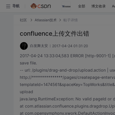
全部
博文收录
A
导航
社区
Atlassian技术
帖子详情
confluence上传文件出错
2017-04-24 01:31:20
白发舞太安
2017-04-24 13:33:04,583 ERROR [http-9001-1] [c
save file.
-- url: /plugins/drag-and-drop/upload.action | u
http://***************/pages/createpage-enterva
templateId=1474561&spaceKey=TopWorks&title
upload
java.lang.RuntimeException: No valid pageId or dr
at com.atlassian.confluence.plugins.dragdrop.U
at com.opensymphony.xwork.DefaultActionInvocat