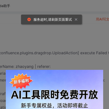
da助手
用AI写
服务超时,请刷新页面重试
onfluence.plugins.dragdrop.UploadAction] execute Failed 
serName: zhaoyang | referer:
riables.action?
&newSpaceKey=TopWorks&fromPageId=1048595 | action:
aftType specified for this action.
ploadAction.execute(UploadAction.java:140)
ion.invoke(DefaultActionInvocation.java:168)