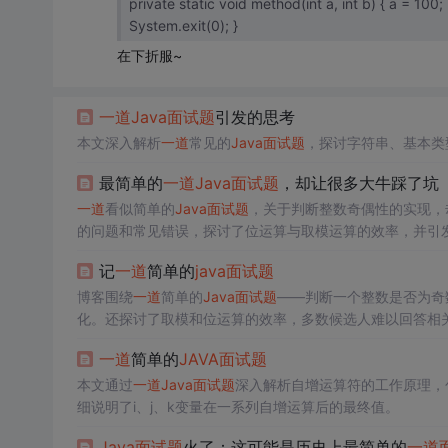
private static void method(int a, int b) { a = 100; b = 200; System.out.println("a="+a); System.out.println("b="+b);
System.exit(0); }
在下折服~
一道
Java
面试题
引发的思考
本文深入解析
一道
常见的
Java
面试题
，探讨字符串、基本类
最简单的
一道
Java
面试题
，却让很多大牛踩了坑
一道
看似简单的
Java
面试题
，关于判断整数奇偶性的实现，
的问题和常见错误，探讨了位运算与取模运算的效率，并引
记
一道
简单的
java
面试题
博客围绕
一道
简单的
Java
面试题
——判断一个整数是否为奇
化。还探讨了取模和位运算的效率，多数候选人难以回答相
一道
简单的
JAVA
面试题
本文通过
一道
Java
面试题
深入解析自增运算符的工作原理，
细说明了i、j、k变量在一系列自增运算后的最终值。
Java
面试题
火了：这可能是历史上最简单的
一道