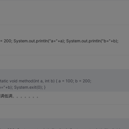
 b = 200; System.out.println("a="+a); System.out.println("b="+b);
System.out.println("a="+a); System.out.println("b="+b); System.exit(0); }
。低调低调。。。。。。。