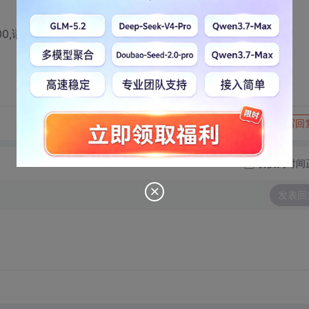
0,请写出method方法的代码.
转发到动态
举报
写回
切换为时间
发表回