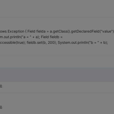
rows Exception { Field fielda = a.getClass().getDeclaredField("value")
.out.println("a = " + a); Field fieldb =
cessible(true); fieldb.set(b, 200); System.out.println("b = " + b);
法
法