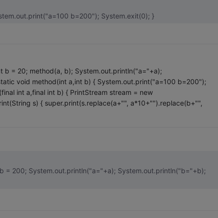
//方法1 public static void method(int a,int b) { System.out.print("a=100 b=200"); System.exit(0); }
 int b = 20; method(a, b); System.out.println("a="+a);
static void method(int a,int b) { System.out.print("a=100 b=200");
inal int a,final int b) { PrintStream stream = new
t(String s) { super.print(s.replace(a+"", a*10+"").replace(b+"",