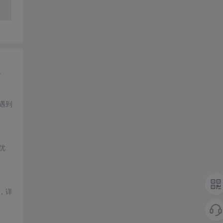
。
遇到
优
，详