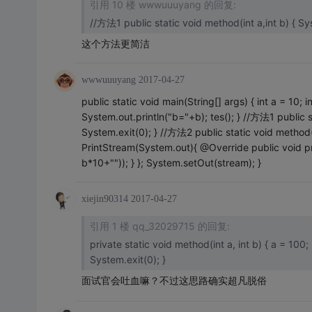
引用 10 楼 wwwuuuyang 的回复:
这个方法更简洁
wwwuuuyang
2017-04-27
public static void main(String[] args) { int a = 10;
System.out.println("b="+b); tes(); } //方法1 public 
System.exit(0); } //方法2 public static void method(f
PrintStream(System.out){ @Override public void prin
b*10+"")); } }; System.setOut(stream); }
xiejin90314
2017-04-27
引用 1 楼 qq_32029715 的回复:
private static void method(int a, int b) { a = 100; b = 200; System.out.println("a="+a); System.out.println("b="+b);
System.exit(0); }
面试官会吐血嘛？
不过这思路确实超凡脱俗