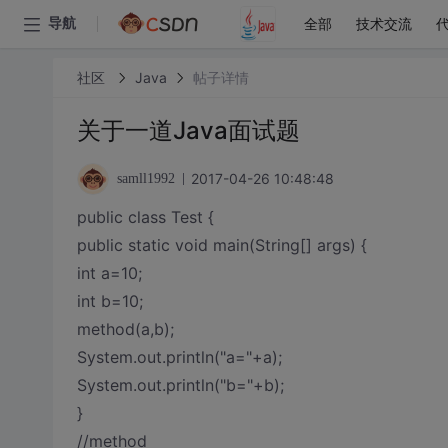
全部
技术交流
导航
社区
Java
帖子详情
关于一道Java面试题
2017-04-26 10:48:48
samll1992
public class Test {
public static void main(String[] args) {
int a=10;
int b=10;
method(a,b);
System.out.println("a="+a);
System.out.println("b="+b);
}
//method