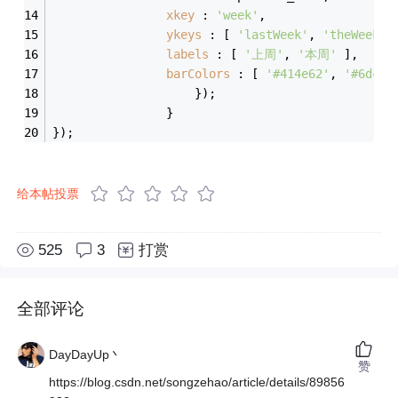
xkey
 : 
'week'
,
ykeys
 : [ 
'lastWeek'
, 
'theWeek'
 
labels
 : [ 
'上周'
, 
'本周'
 ],
barColors
 : [ 
'#414e62'
, 
'#6dc5a
					});
				}
});
给本帖投票
525
3
打赏
全部评论
DayDayUp丶
赞
https://blog.csdn.net/songzehao/article/details/89856