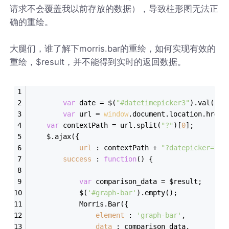
请求不会覆盖我以前存放的数据），导致柱形图无法正
确的重绘。
大腿们，谁了解下morris.bar的重绘，如何实现有效的
重绘，$result，并不能得到实时的返回数据。
var
 date = $(
"#datetimepicker3"
).val();
var
 url = 
window
.document.location.href;
var
 contextPath = url.split(
"?"
)[
0
];
	$.ajax({
url
 : contextPath + 
"?datepicker="
 +
success
 : 
function
(
) 
{
var
 comparison_data = $result;
			$(
'#graph-bar'
).empty();
			Morris.Bar({
element
 : 
'graph-bar'
,
data
 : comparison_data,