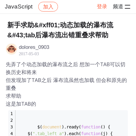
JavaScript
登录
频道
加入
帖子详情
社区
JavaScript
新手求助&#xff01;动态加载的瀑布流
&#43;tab后瀑布流出错重叠求帮助
dolores_0903
2017-05-03
先弄了个动态加载的瀑布流之后 想加一个TAB可以切
换历史和将来
但发现加了TAB之后 瀑布流虽然也加载 但会和原先的
重叠
求帮助
这是加TAB的
		$(
document
).ready(
function
(
) 
{
	$(
".tab_left a"
).each(
function
(
j
) 
{