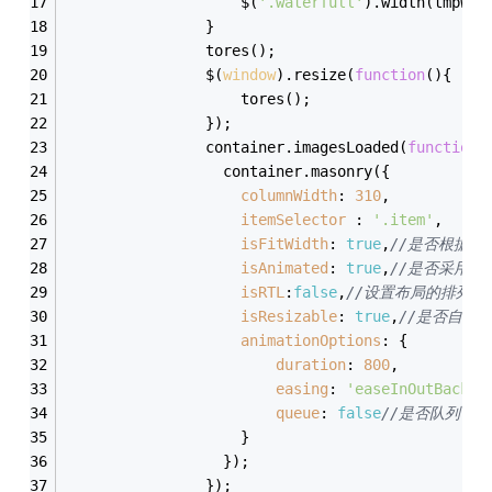
					$(
'.waterfull'
).width(tmpWid
				}
				tores();
				$(
window
).resize(
function
(
)
{
					tores();
				});
				container.imagesLoaded(
function
(
				  container.masonry({
columnWidth
: 
310
,
itemSelector
 : 
'.item'
,
isFitWidth
: 
true
,
//是否根据浏
isAnimated
: 
true
,
//是否采用jq
isRTL
:
false
,
//设置布局的排列方
isResizable
: 
true
,
//是否自动布
animationOptions
: {
duration
: 
800
,
easing
: 
'easeInOutBack'
,
queue
: 
false
//是否队列，
					}
				  });
				});