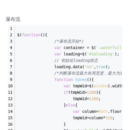
瀑布流
$(
function
(
)
{
/*瀑布流开始*/
var
 container = $(
'.waterfull ul
var
 loading=$(
'#imloading'
);
// 初始化loading状态
				loading.data(
"on"
,
true
);
/*判断瀑布流最大布局宽度，最大为1280
function
tores
(
)
{
var
 tmpWid=$(
window
).width()
if
(tmpWid>
1280
){
						tmpWid=
1280
;
					}
else
{
var
 column=
Math
.floor(tm
						tmpWid=column*
310
;
					}