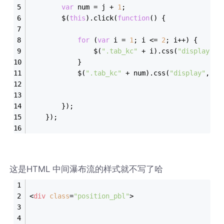
var
 num = j + 
1
;
		$(
this
).click(
function
(
) 
{
for
 (
var
 i = 
1
; i <= 
2
; i++) {
				$(
".tab_kc"
 + i).css(
"display"
, 
			}
			$(
".tab_kc"
 + num).css(
"display"
, 
"b
		});
	});
这是HTML 中间瀑布流的样式就不写了哈
<
div
class
=
"position_pbl"
>