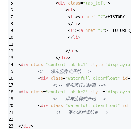
<
div
class
=
"tab_left"
>
<
ul
>
<
li
>
<
a
href
=
"#"
>
HISTORY  | 
<
</
li
>
<
li
>
<
a
href
=
"#"
>
  FUTURE
</
a
>
</
li
>
</
ul
>
</
div
>
<
div
class
=
"content tab_kc1"
style
=
"display:bloc
<!-- 瀑布流样式开始 -->
<
div
class
=
"waterfull clearfloat"
id
=
"wa
<!-- 瀑布流样式结束 -->
<
div
class
=
"content tab_kc2"
style
=
"display:bloc
<!-- 瀑布流样式开始 -->
<
div
class
=
"waterfull clearfloat"
id
=
"wa
<!-- 瀑布流样式结束 -->
</
div
>