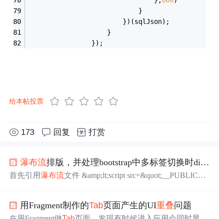
							}
						})(sqlJson);
					}
				});
给本帖投票
173
回复
打赏
瀑布流
排版，并处理bootstrap中多标签切换时div
重
首先引用
瀑布流
文件 &amp;lt;script src=&quot;__PUBLIC__/
js/masonry.pkgd.js&quot;&amp;gt;&amp;lt;/script&amp;gt; 下载
地址 https://unpkg.com/masonry-layout@4.2.1/dist/masonry.pkg
用Fragment制作的
Tab
页面产生的UI
重叠
问题
d.min.js 主体结构 &amp;lt;div id=&quot;main&quot; clas
在用Fragment做
Tab
页面，发现有时候进入应用会同时显示