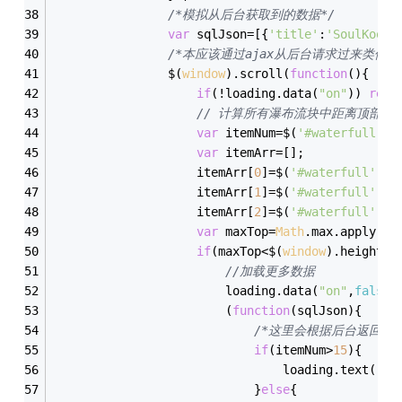
/*模拟从后台获取到的数据*/
var
 sqlJson=[{
'title'
:
'SoulKool 
/*本应该通过ajax从后台请求过来类似s
				$(
window
).scroll(
function
(
)
{
if
(!loading.data(
"on"
)) 
retu
// 计算所有瀑布流块中距离顶部最
var
 itemNum=$(
'#waterfull'
).
var
 itemArr=[];
					itemArr[
0
]=$(
'#waterfull'
).f
					itemArr[
1
]=$(
'#waterfull'
).f
					itemArr[
2
]=$(
'#waterfull'
).f
var
 maxTop=
Math
.max.apply(
nu
if
(maxTop<$(
window
).height()
//加载更多数据
						loading.data(
"on"
,
false
)
						(
function
(
sqlJson
)
{
/*这里会根据后台返回的
if
(itemNum>
15
){
								loading.text(
'就
							}
else
{