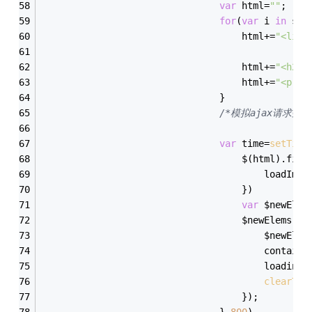
var
 html=
""
;
for
(
var
 i 
in
 sql
									html+=
"<li c
									html+=
"<h2 c
									html+=
"<p cl
								}
/*模拟ajax请求数据
var
 time=
setTime
									$(html).find
										loadI
									})
var
 $newElem
									$newElem
										$n
										con
										loadi
clearTim
							        });
								},
800
)