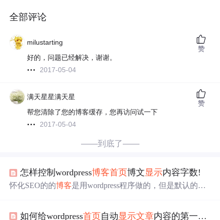
全部评论
milustarting
赞
好的，问题已经解决，谢谢。
2017-05-04
满天星星满天星
赞
帮您清除了您的博客缓存，您再访问试一下
2017-05-04
——到底了——
怎样控制wordpress
博客
首页
博文
显示
内容字数!
怀化SEO的的
博客
是用wordpress程序做的，但是默认的wor
dpress
首页
博客
文章
的内容
显示
很，整个页面
显示
不了几篇
文章
，有时写的
文章
全部都
显示
在了
首页
了。 自己在网站
如何给wordpress
首页
自动
显示
文章
内容的第一个图片
搜索了下找到了5种不用插件解决
文章
显示
字数的方法： 1.