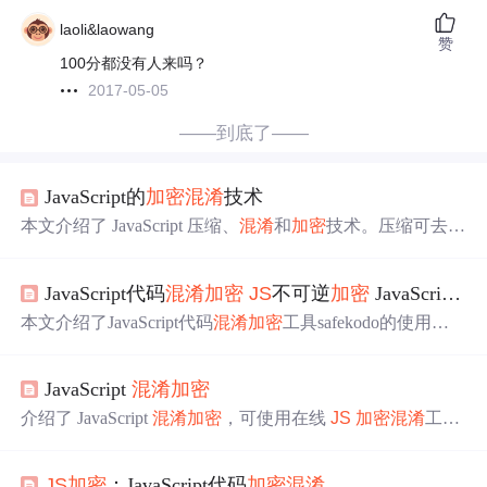
laoli&laowang
赞
100分都没有人来吗？
2017-05-05
——到底了——
JavaScript的
加密
混淆
技术
本文介绍了 JavaScript 压缩、
混淆
和
加密
技术。压缩可去除
空格等，提高加载速度但防护弱；
加密
可将核心逻辑用 C/
C++ 实现，如 Emscripten 和 WebAssembly；
混淆
有变量
JavaScript代码
混淆
加密
JS
不可逆
加密
JavaScript在线
名、字符串
混淆
等多种方式，主流实现是 javascript - obfusc
ator 库，能降低代码可读性和调试难度。
本文介绍了JavaScript代码
混淆
加密
工具safekodo的使用，
包括JavaScript代码
加密
、动态
加密
、多文件
加密
和API方
式
加密
等。重点讲解了各种
加密
类型的配置选项，如性能
JavaScript
混淆
加密
配置、基本配置、进阶配置和高级配置，以及如何处理
加
密
后可能出现的运行问题。动态
加密
提供了一种每次访问
介绍了 JavaScript
混淆
加密
，可使用在线
JS
加密
混淆
工具
时生成不同
加密
js
的方式，增强了代码安全性。同时，文
保护代码安全。该工具支持代码压缩、变量名
混淆
、字符
章还提醒了在特定情况下可能遇到的运行错误及解决办
串
加密
等功能，适用于前端开发者和安全爱好者，还给出
法。
JS
加密
：JavaScript代码
加密
混淆
了工具网址。