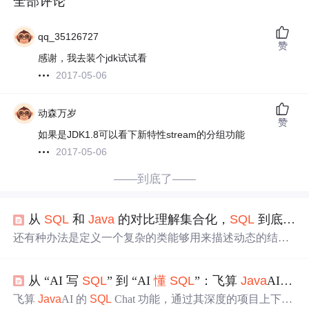
全部评论
qq_35126727
赞
感谢，我去装个jdk试试看
2017-05-06
动森万岁
赞
如果是JDK1.8可以看下新特性stream的分组功能
2017-05-06
——到底了——
从
SQL
和
Java
的对比理解集合化，
SQL
到底比
J
还有种办法是定义一个复杂的类能够用来描述动态的结
构，字段名和值都作为数组成员，然而这已经不是
Java
风格的类了，成员的引用都不能简单地用 dot，而要调用函
从 “AI 写
SQL
” 到 “AI
懂
SQL
”：飞算
Java
AI 如何重构
数，很不方便。
Java
的 Lambda 语法并不天然知道认得记
录，对它来讲就是个参数，取记录的字段（也就是类的成
飞算
Java
AI 的
SQL
Chat 功能，通过其深度的项目上下文