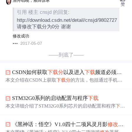
渔舟唱晚，雁阵惊寒
赞
引用 楼主 cnsjd 的回复:
http://download.csdn.net/detail/cnsjd/9802727
请修改下载分为0分 谢谢
修改成功
2017-05-07
——到底了——
CSDN如何获取
下载
分
以及进入
下载
频道必须知道的规则
本文介绍在CSDN上获取
下载
分
的方法，包括通过手机验
证、完成任务、上传资源等方式赚取积
分
，并详细说明了
下载
频道的相关规则。
STM32G0系列的启动配置与程序
下载
本文详细介绍了STM32G0系列芯片的启动配置和程序
下载
过程。启动配置涉及BOOT_LOCK、nBOOT1、nBOOT_S
EL、nBOOT0等选项，其中nBOOT_SEL的值决定了BOOT
《黑神话：悟空》V1.0四十二项风灵月影
修改
器资
0的来源。芯片出厂默认从Systemmemory启动，适合串口
下载
程序。若要从MainFlashmemory启动，需正确设置选项