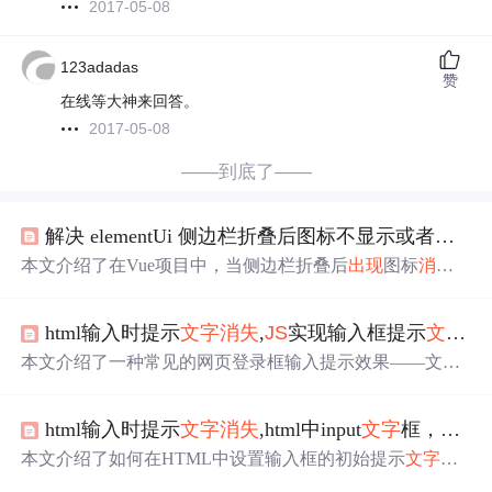
2017-05-08
123adadas
赞
在线等大神来回答。
2017-05-08
——到底了——
解决 elementUi 侧边栏折叠后图标不显示或者
文字
本文介绍了在Vue项目中，当侧边栏折叠后
出现
图标
消失
和
文字
不
消失
的状况及其解决方案。针对图标
消失
，通过
移除template标签解决了
问题
；对于
文字
不
消失
，通过引入
html输入时提示
文字
消失
,
JS
实现输入框提示
文字
点
vue-fragment插件并替换div标签为fragment来实现隐藏。详
细步骤包括安装插件、应用插件以及代码修改等。
本文介绍了一种常见的网页登录框输入提示效果——文本
框点击时
文字
消失
，失去焦点时
文字
重新
出现
。通过简单
的JavaScript代码即可实现该效果，并提供了具体的实现代
html输入时提示
文字
消失
,html中input
文字
框，初始里边有
码。
本文介绍了如何在HTML中设置输入框的初始提示
文字
，
并在用户点击时使其
消失
的方法。包括使用JavaScript和CS