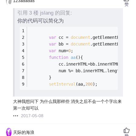
123adadas
赞
引用 3 楼 jslang 的回复:
你的代码可以简化为
var
 cc = 
document
.getElementById(
"c
var
 bb = 
document
.getElementById(
"b
var
 num=
0
;
function
aa
(
)
{
			cc.innerHTML=bb.innerHTML.substr
			num %= bb.innerHTML.length+
1
;
		}
setInterval
(aa,
200
);
大神我想问下 为什么我那样些 消失之后不会一个个字出来
第一次却可以
2017-05-08
天际的海浪