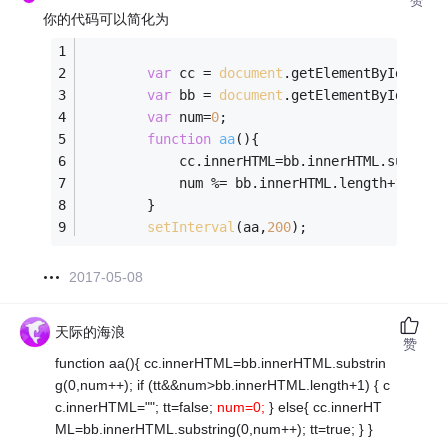
赞
你的代码可以简化为
var
 cc = 
document
.getElementById(
"cc"
var
 bb = 
document
.getElementById(
"bb"
var
 num=
0
;
function
aa
(
)
{
			cc.innerHTML=bb.innerHTML.substri
			num %= bb.innerHTML.length+
1
;
		}
setInterval
(aa,
200
);
2017-05-08
天际的海浪
赞
function aa(){ cc.innerHTML=bb.innerHTML.substrin
g(0,num++); if (tt&&num>bb.innerHTML.length+1) { c
c.innerHTML=""; tt=false;
num=0;
} else{ cc.innerHT
ML=bb.innerHTML.substring(0,num++); tt=true; } }