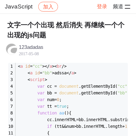
JavaScript
登录
频道
加入
帖子详情
社区
JavaScript
文字一个个出现 然后消失 再继续一个个
出现的js问题
123adadas
2017-05-08
<
a
id
=
"cc"
>
</
a
>
<
br
/>
<
a
id
=
"bb"
>
adssa
</
a
>
<
script
>
var
 cc = 
document
.getElementById(
"cc"
);
var
 bb = 
document
.getElementById(
"bb"
);
var
 num=
0
;
var
 tt =
true
;
function
aa
(
)
{
			cc.innerHTML=bb.innerHTML.substring(
if
 (tt&&num>bb.innerHTML.length+
1
)
			{