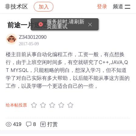
非技术区
登录
频道
加入
帖子详情
社区
非技术区
服务超时,请刷新
前途一片迷茫
页面重试
Z343012090
2017-05-09
楼主目前从事自动化编程工作，工资一般，有点想换
行，由于上班空闲时间多，有空就研究了C++,JAVA,Q
T MYSQL，只能粗略的明白，想深入学习，但不知道
学了对自己实际有多大帮助，以后能不能从事这方面的
工作，以及学哪一个更适合自己的一些，
给本帖投票
419
8
打赏