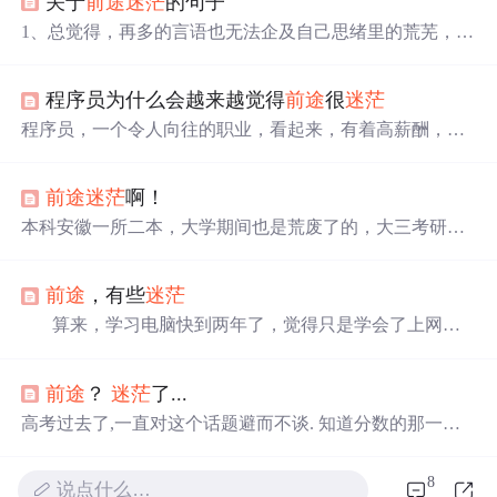
关于
前途
迷茫
的句子
1、总觉得，再多的言语也无法企及自己思绪里的荒芜，再
多的表情也见证不了自己内心的苍凉。 2、在漫长的过程
里，沉淀了所有的耐性之后，就只剩下了
迷茫
，并且还信
程序员为什么会越来越觉得
前途
很
迷茫
誓旦旦地称之为“顺其自然”。 3、有时候，我们甚至一度
迷失了自己，模糊了自己是谁，忘记了身处何地欲往何
程序员，一个令人向往的职业，看起来，有着高薪酬，自
方。那些因
迷茫
而凝结起来的心情，仿佛一首低宛的曲
由的工作空间，是一群有高智商，灵活头脑的人们。然
子，不停地吟唱落寂的忧伤。 4、有人说，
迷茫
时一只漂
而，拨开表面的浮华，深入到其中，才知道，程序员的工
泊太久的船，彼岸浓重
前途
迷茫
啊！
作体验，并不是那么美好。 程序员的工作，让人抓狂，程
序员的生活，线性单调。就收入和工作的稳定性来说，软
本科安徽一所二本，大学期间也是荒废了的，大三考研但
件程序员是最好的工作之一，但这份工作对人的心理健康
是迫于自己的辣鸡放弃了，真tm是**，然后大四下学期开
来说是很糟糕的。 第一：内心感知智慧的饥荒 程序员在工
始自学java，学的倒是多但是忘掉的也很多，现在不知道
作中，似乎发现一起共事的所有程序员都比自己聪明...
前途
，有些
迷茫
自己处在什么水平，面试了好几家公司了，但是技术面试
确实人家没给什么机会，毕竟可能人家觉得我很差，现在
算来，学习电脑快到两年了，觉得只是学会了上网，
很
迷茫
啊，不知道干什么了。继续考研？换个行业？哎，
下载一些东西以及简单的office操作，其他的什么也不会，
很烦，家里面也有压力啊，家人一直催我找工作，但是我
还是软件专业的学生呢！
前途
，
一片
渺茫。 系里很多
也在找啊，哎都怪自己。 2019.4.28...
前途
？
迷茫
了...
人这样描述我们“就像趴在窗户上的蚊子，
前途
是
一片
光明
的，道路却是没有的”，时间过得真的很快，大学已经过了
高考过去了,一直对这个话题避而不谈. 知道分数的那一刻,
一半，可是却不知道学了些什么，真的很
迷茫
……
我脑袋里
一片
空白. 苦涩,难过,后悔,
迷茫
.... 复习还是参加自
考的大学? 我不知道... 父母日渐衰老的脸庞.. 一缕白发....
8
说点什么…
日渐佝偻的身体... 我的心好痛好痛.... 看着天上的月亮.... 我