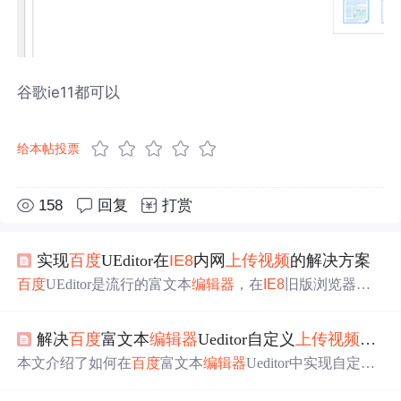
谷歌ie11都可以
给本帖投票
158
回复
打赏
实现
百度
UEditor在
IE8
内网
上传
视频
的解决方案
百度
UEditor是流行的富文本
编辑器
，在
IE8
旧版浏览器实
现
视频
上传
面临挑战。文章先介绍UEditor架构、交互及
上
传
原理，分析
IE8
兼容性问题，接着阐述通过ActiveX控
解决
百度
富文本
编辑器
Ueditor自定义
上传
视频
封面
件、Flash插件、后端代理
上传
、配置项调整等方法解决问
题，还提及兼容性检测与用户提示策略。
本文介绍了如何在
百度
富文本
编辑器
Ueditor中实现自定义
上传
视频
封面的步骤，包括修改ueditor.all.js源码，添加封
面按钮，处理点击事件，并给出了关键代码段。需要注意