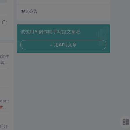
暂无公告
试试用AI创作助手写篇文章吧
+ 用AI写文章
的文件
的内容需
片
：
怎么
后好