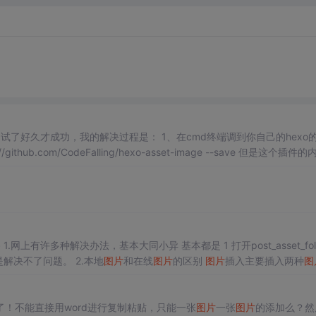
试了好久才成功，我的解决过程是： 1、在cmd终端调到你自己的hexo
//github.com/CodeFalling/hexo-asset-image --save 但是这个插件
image/index.js，将内容更换为下面的代码 'use strict'; var cheeri
于一些用户来说还是解决不了问题。 2.本地
图片
和在线
图片
的区别
图片
插入主要插入两种
图
片
](
图片
相对路径) 3.我们可以将本地
图片
转成在线
图片
这时可能有人问
了！不能直接用word进行复制粘贴，只能一张
图片
一张
图片
的添加么？然