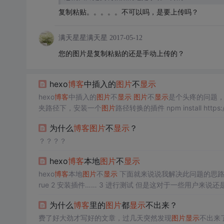
复制粘贴。。。。。不可以吗，是要上传吗？
满天星星满天星
2017-05-12
您的图片是复制粘贴的还是手动上传的？
hexo
博客
中插入的
图片
不
显示
hexo
博客
中插入的
图片
不
显示
图片
不
显示
是个头疼的问题，
夹路径下，安装一个
图片
路径转换的插件 npm install https:
要修改，不然可能会出问题 2、打开/node_modules/hexo-asset-
为什么
博客
图片
不
显示
？
？？？？
hexo
博客
本地
图片
不
显示
hexo
博客
本地
图片
不
显示
下面就来说说我解决此问题的思路 1.网上有许多种解决办法，基本大同小异 基本都是 1 打开post_asset_folder:t
rue 2 安装插件…… 3 进行测试 但是这对
1.在线
图片
； ![在线
图片
](网址链接) 2.本地
图片
； ![本地
图
为什么
博客
里的
图片
都
显示
不出来？
转换，转换后怎么保证
费了好大劲才写好的文章，过几天突然发现
图片
显示
不出来