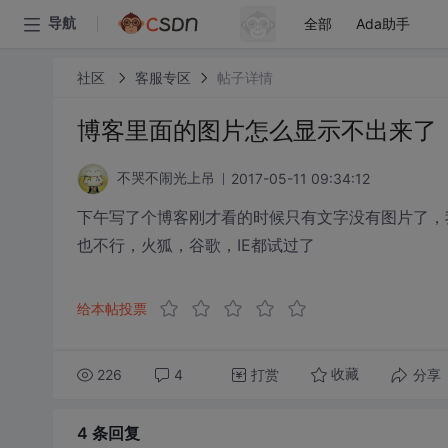
全部
Ada助手
导航
社区
客服专区
帖子详情
博客里面的图片怎么显示不出来了
2017-05-11 09:34:12
不哭不闹光上吊
下午写了个博客刚才看的时候只有文字没有图片了，
也不行，火狐，谷歌，IE都试过了
给本帖投票
226
4
打赏
分享
收藏
4 条
回复