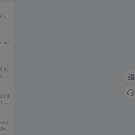
tion/
如
代码
项目
fresh