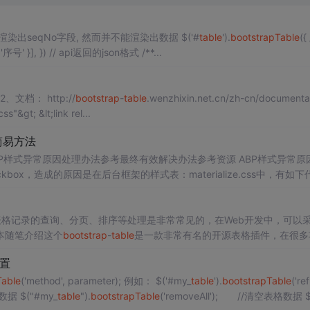
seqNo字段, 然而并不能渲染出数据 $('#
table
').
bootstrap
Table
({ // ...
插件基本参数, 请求api接口 columns: [{ field: 'seqNo', title: '序号' }], }) // api返回的json格式 /**...
2、文档： http://
bootstrap
-
table
.wenzhixin.net.cn/zh-cn/documenta
ss"&gt; &lt;link rel...
的简易方法
ABP样式异常原因处理办法参考最终有效解决办法参考资源 ABP样式异常原因 
ckbox，造成的原因是在后台框架的样式表：materialize.css中，有如下
...
本随笔介绍这个
bootstrap
-
table
是一款非常有名的开源表格插件，在很多
设置，可以实现查询、分页、排序、复选框、设置
显示
列、C...
置
Table
('method', parameter); 例如： $('#my_
table
').
bootstrap
Table
('re
data 为数据 $("#my_
table
").
bootstrap
Table
('removeAll'); //清空表格数据 $('#m