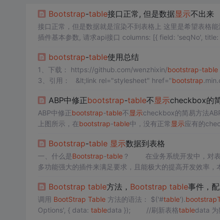
Bootstrap
-
table
接口正常, 但是数据
显示
不出来
接口正常，但是数据就是渲染不到表格上 这里是希望表格能渲染出
bootstrap
-
table
使用总结
1、下载： https://github.com/wenzhixin/
bootstrap
-
table
3、引用： &lt;link rel="stylesheet" href="
bootstrap
.min.c
ABP中修正
bootstrap
-
table
不
显示
checkbox
ABP中修正
bootstrap
-
table
不
显示
checkbox的简易方法
上图所示，在
bootstrap
-
table
中，没有正常
显示
应有的che
段把所有的checkbox都移位了 /* Remove default checkbox
Bootstrap
-
table
显示
数据到表格
一、什么是
Bootstrap
-
table
？ 在业务系统开发中，对表格记录的查询、分页、排序等处理是非常常见的，在Web开发中，可以采用很
多功能强大的插件来满足要求，且能极大的提高开发效率，
中广泛的应用。
Bootstrap
-
table
插件提供了非常丰富的属性
Bootstrap
table
方法，
Bootstrap
table
事件，配
调用
BootStrap
Table
方法的语法： $('#
table
').
bootstrap
Options', { data:
table
data }); //刷新表格
table