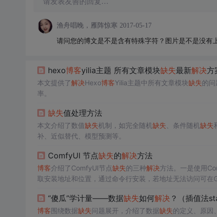
请发表友善的回复…
渔舟唱晚，雁阵惊寒
2017-05-17
请问您的博文是不是含有特殊字符？图片是不是没有
hexo
博客
yilia主题 所有文章模块
缺失
最新
解决
方
本文提供了
解决
Hexo
博客
Yilia主题中所有文章模块
缺失
的问
率。
缺失
值处理方法
本文介绍了数值
缺失
机制，如完全随机
缺失
、条件随机
缺失
补、近似替代、模型预测等。
ComfyUI 节点
缺失
的
解决
方法
博客
介绍了ComfyUI节点
缺失
的三种
解决
方法。一是使用Com
取安装地址和位置，通过命令行安装，若地址无法访问可在GitH
装。
“傻瓜”学计量——数据
缺失
如何
解决
？（插值法st
博客
围绕数据
缺失
问题展开，介绍了数据
缺失
的定义、原因