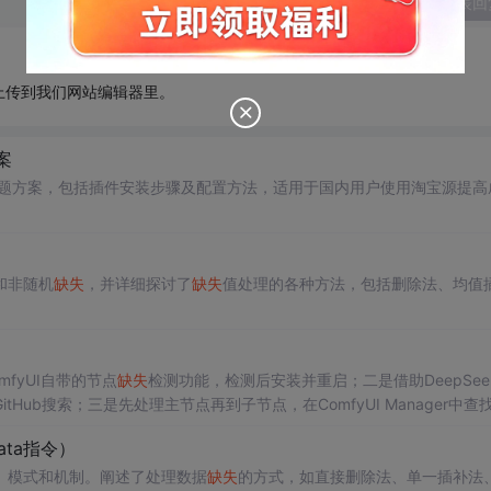
发表回
上传到我们网站编辑器里。
案
题方案，包括插件安装步骤及配置方法，适用于国内用户使用淘宝源提高
和非随机
缺失
，并详细探讨了
缺失
值处理的各种方法，包括删除法、均值
fyUI自带的节点
缺失
检测功能，检测后安装并重启；二是借助DeepSee
ub搜索；三是先处理主节点再到子节点，在ComfyUI Manager中查
ata指令）
、模式和机制。阐述了处理数据
缺失
的方式，如直接删除法、单一插补法