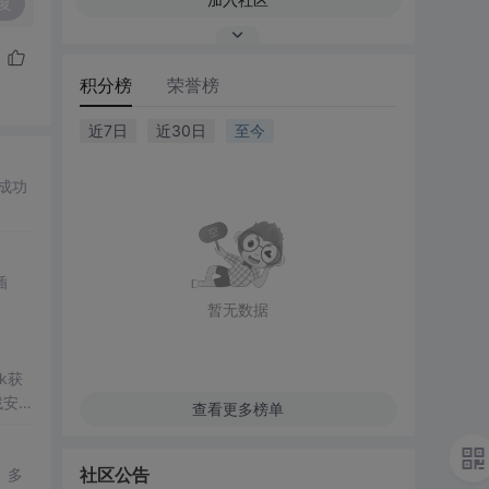
复
积分榜
荣誉榜
近7日
近30日
至今
成功
插
暂无数据
k获
找安
查看更多榜单
社区公告
、多