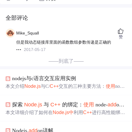
全部评论
Mike_Squall
赞
但是我动态链接库里面的函数数组参数传递是正确的
2017-05-17
——到底了——
nodejs与c语言交互应用实例
本文介绍
Node.js
与C/
C++
交互的三种主要方法：
使用
node-
add
on-api
编写
C/
C++
扩展、通过node-ffi调用C库以及利用c
hild_process模块执行独立的C/
C++
程序
。提供了详细的代
探索
Node.js
与
C++
的绑定：
使用
node-
add
on-api
码示例并对比了它们的特点。
本文详细介绍了如何在
Node.js
中
利用
C++
进行高性能绑
定，通过node-
add
on-api进行交互，涉及安装设置、
C++
插
件
编写
、API暴露和在
Node.js
中
调用
C++
函数等内容。
Nodejs.
add
on详解