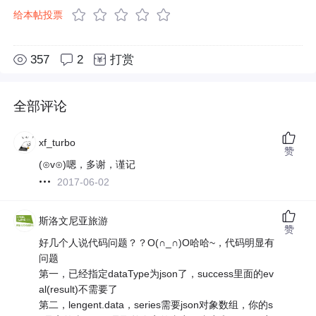
给本帖投票
357
2
打赏
全部评论
xf_turbo
赞
(⊙v⊙)嗯，多谢，谨记
2017-06-02
斯洛文尼亚旅游
赞
好几个人说代码问题？？O(∩_∩)O哈哈~，代码明显有
问题
第一，已经指定dataType为json了，success里面的ev
al(result)不需要了
第二，lengent.data，series需要json对象数组，你的s