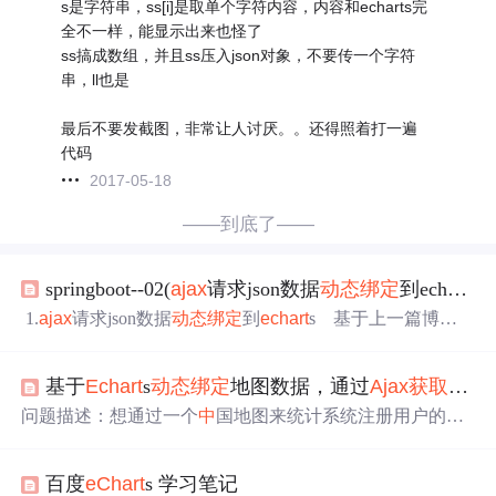
s是字符串，ss[i]是取单个字符内容，内容和echarts完
全不一样，能显示出来也怪了
ss搞成数组，并且ss压入json对象，不要传一个字符
串，ll也是
最后不要发截图，非常让人讨厌。。还得照着打一遍
代码
2017-05-18
——到底了——
springboot--02(
ajax
请求json数据
动态
绑定
到echars)
1.
ajax
请求json数据
动态
绑定
到
echart
s 基于上一篇博客
创建的springboot web项目，这篇博客将在前台使用
ajax
请
求将json数据
动态
绑定
到前台
echart
s
图表
中
2.前台html页
基于
Echart
s
动态
绑定
地图数据，通过
Ajax
获取数据
面 注意js的引入路径 &lt;!DOCTYPE html&gt; &lt;html lan
g="en"&gt; &lt;head&gt; &lt;meta ...
问题描述：想通过一个
中
国地图来统计系统注册用户的地
区分布。 最终效果图：鼠标移动到地图
中
的红点会显示该
地区的注册人数。 实现过程： 首先创建一个HTML页面引
百度
eChart
s 学习笔记
入js: <script type="text/javascript" src="../js/
echart
s.min.js"></s