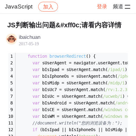
JavaScript
登录
频道
加入
帖子详情
社区
JavaScript
JS判断输出问题&#xff0c;请看内容详情
ibaichuan
2017-05-19
function
browserRedirect
(
) 
{
var
 sUserAgent = navigator.userAgent.toLow
var
 bIsIpad = sUserAgent.match(
/ipad/i
) ==
var
 bIsIphoneOs = sUserAgent.match(
/iphone
var
 bIsMidp = sUserAgent.match(
/midp/i
) ==
var
 bIsUc7 = sUserAgent.match(
/rv:1.2.3.4/
var
 bIsUc = sUserAgent.match(
/ucweb/i
) == 
var
 bIsAndroid = sUserAgent.match(
/android
var
 bIsCE = sUserAgent.match(
/windows ce/i
var
 bIsWM = sUserAgent.match(
/windows mobi
//document.writeln("您的浏览设备为：");
if
 (bIsIpad || bIsIphoneOs || bIsMidp || b