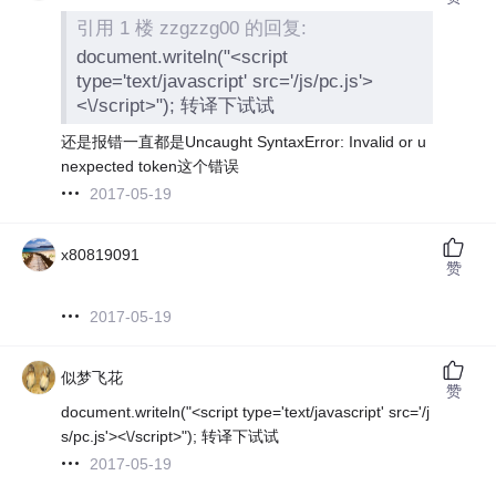
引用 1 楼 zzgzzg00 的回复:
document.writeln("<script
type='text/javascript' src='/js/pc.js'>
<\/script>"); 转译下试试
还是报错一直都是Uncaught SyntaxError: Invalid or u
nexpected token这个错误
2017-05-19
x80819091
赞
2017-05-19
似梦飞花
赞
document.writeln("<script type='text/javascript' src='/j
s/pc.js'><\/script>"); 转译下试试
2017-05-19