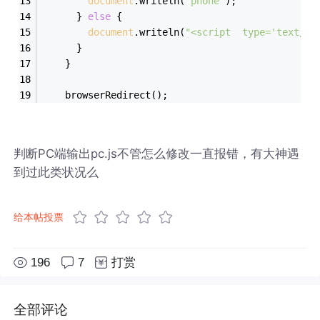
document
.writeln(
"phone"
);
      } 
else
 {
document
.writeln(
"<script  type='text/ja
      }
    }
    browserRedirect();
判断PC端输出pc.js不管怎么修改一直报错，有大神遇
到过此类状况么
给本帖投票
196
7
打赏
全部评论