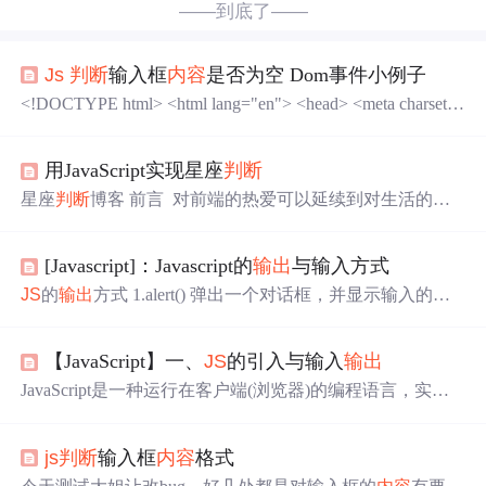
——到底了——
Js
判断
输入框
内容
是否为空 Dom事件小例子
<!DOCTYPE html> <html lang="en"> <head> <meta charset
="UTF-8"> <meta name="viewport" content="width=device-wi
dth, initial-scale=1.0"> <meta http-equiv="X-UA-Comp...
用JavaScript实现星座
判断
星座
判断
博客 前言 ​ 对前端的热爱可以延续到对生活的热
爱，这是我在逆战班学习的第六个星期，开始学习脚本语
言JavaScript使得我的前端开发有了更多的可能性。我认为
[Javascript]：Javascript的
输出
与输入方式
编程学习不应该只局限于课堂，能够结合自己的想法去做
一些简单的功能实现才是最好的学习方法。因此本周我尝
JS
的
输出
方式 1.alert() 弹出一个对话框，并显示输入的信
试着用自己所学的JavaScript知识编译了一个简单的程序用
息，信息都是String形式。该对话框包含一个确定按钮，点
于
判断
输入日期对应的星座。 准备工作 ​ 在开始写代码之
击后浏览器才会继续解析执行。 alert("弹出一个alert()"); //
前，我们需要对...
【JavaScript】一、
JS
的引入与输入
输出
输出
指定
内容
var msg = "
输出
一个变量"; alert(msg); //
输出
变量中的
内容
JavaScript是一种运行在客户端(浏览器)的编程语言，实现
人机交互效果，相比，HTML则是一种标记语言。网页特
效 ：监听用户的一些行为让网页作出对应的反馈，如轮播
js
判断
输入框
内容
格式
图表单验证 ：针对表单数据的合法性进行
判断
数据交互 ：
获取接口返回的数据, 渲染到前端页面服务端编程 ：node.
j