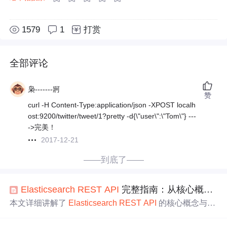
1579
1
打赏
全部评论
枭-------牁
赞
curl -H Content-Type:application/json -XPOST localh
ost:9200/twitter/tweet/1?pretty -d{\"user\":\"Tom\"} ---
->完美！
2017-12-21
——到底了——
Elasticsearch
REST
API
完整指南：从核心概念到 Java 实战
本文详细讲解了
Elasticsearch
REST
API
的核心概念与实
战应用，包括索引、映射和文档的操作，并结合 curl 和 Po
stman 进行实操演示。此外还提供了 Java 实战部分，展示