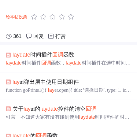
给本帖投票
361
回复
打赏
lay
date
时间插件
回调
函数
lay
date
时间插件
回调
函数，
lay
date
时间插件在选中时间之
后，如果需要继续其他
操作
，那么就可以用
lay
date
回调
函
数， 具体用法如下： html代码，input框： &lt;input type="t
lay
ui弹出层中使用日期组件
ext" name="time" id="time" class="
lay
date
-icon" onclick="
lay
date
({istime: true, format: 'YY...
function goPrints1(){
lay
er.open({ title: '选择日期', type: 1, ico
n: 3, //skin: '
lay
ui-
lay
er-rim', skin: '
lay
ui-
lay
er-molv', area:...
关于
lay
ui的
lay
date
控件的清空
回调
引言：不知道大家有没有碰到使用
lay
date
时间控件的时候
需要的一些指定的
回调
，比如
lay
date
已有的选择
回调
。我
就碰到了清空时需要
回调
的需求，网上也找了很多，但是c
lay
date
的
回调
函数
sdn上大多需要C币，我就很纳闷，可能是别人写的太好