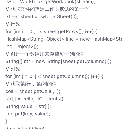
rwb = Workbook.getWorkbook(stream);
// 获取文件的指定工作表默认的第一个
Sheet sheet = rwb.getSheet(0);
// 行数
for (int i = 0 ; i < sheet.getRows(); i++) {
HashMap<String, Object> line = new HashMap<Str
ing, Object>();
// 创建一个数组用来存储每一列的值
String[] str = new String[sheet.getColumns()];
// 列数
for (int j = 0; j < sheet.getColumns(); j++) {
// 获取第i行，第j列的值
cell = sheet.getCell(j, i);
str[j] = cell.getContents();
String value = str[j];
line.put(key, value);
}
dataList.add(line);