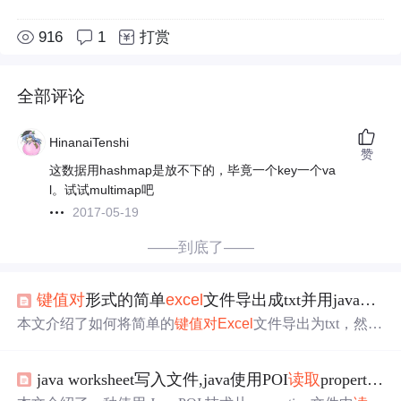
916
1
打赏
全部评论
HinanaiTenshi
赞
这数据用hashmap是放不下的，毕竟一个key一个va
l。试试multimap吧
2017-05-19
——到底了——
键值对
形式的简单
excel
文件导出成txt并用java
读取
本文介绍了如何将简单的
键值对
Excel
文件导出为txt，然后
使用Java
读取
内容，特别地，展示了如何在SpringBoot应用
中实现此功能。在导出txt时选择UTF-8编码防止乱码，Java
java worksheet写入文件,java使用POI
读取
properties文件并写到
代码利用
HashMap
存储
键值对
，通过@Service和@PostCon
struct在SpringBoot启动时自动加载txt内容到内存中，以提