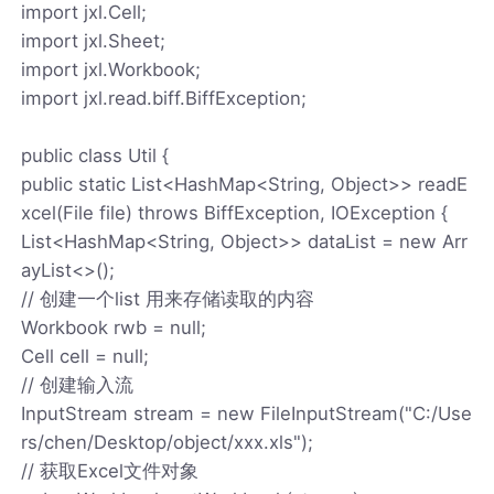
import jxl.Cell;
import jxl.Sheet;
import jxl.Workbook;
import jxl.read.biff.BiffException;
public class Util {
public static List<HashMap<String, Object>> readE
xcel(File file) throws BiffException, IOException {
List<HashMap<String, Object>> dataList = new Arr
ayList<>();
// 创建一个list 用来存储读取的内容
Workbook rwb = null;
Cell cell = null;
// 创建输入流
InputStream stream = new FileInputStream("C:/Use
rs/chen/Desktop/object/xxx.xls");
// 获取Excel文件对象