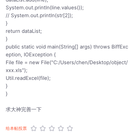
System.out.println(line.values());
// System.out.println(str[2]);
}
return dataList;
}
public static void main(String[] args) throws BiffExc
eption, IOException {
File file = new File("C:/Users/chen/Desktop/object/
xxx.xls");
Util.readExcel(file);
}
}
求大神完善一下
给本帖投票