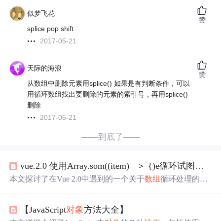
似梦飞花
赞
splice pop shift
2017-05-21
天际的海浪
赞
从数组中删除元素用splice() 如果是有判断条件，可以
用循环数组找出要删除的元素的索引号，再用splice()
删除
2017-05-21
——到底了——
vue.2.0 使用Array.som((item) =＞ {)e循环试图更改item的值为新的
本文探讨了在Vue 2.0中遇到的一个关于
数组
循环处理的
问
题
，作者指出在使用some()方法时，对
数组
元素进行修改
的误区。文章详细分析了如何正确地更新
对象
属性，强调
【JavaScript
对象
方法大全】
了JavaScript中
对象
引用的概念，并提醒开发者注意避免常
见的数据
操作
陷阱。