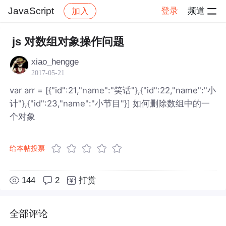
JavaScript
登录
频道
加入
帖子详情
社区
JavaScript
js 对数组对象操作问题
xiao_hengge
2017-05-21
var arr = [{"id":21,"name":"笑话"},{"id":22,"name":"小
计"},{"id":23,"name":"小节目"}] 如何删除数组中的一
个对象
给本帖投票
144
2
打赏
全部评论