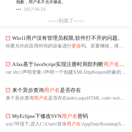
抱歉，用户名不允许修改。
2017-05-23
——到底了——
Win11用户没有管理员权限,软件打不开的问题。
你要允许此应用对你的设备进行
更改
吗。若要继续，请输
入管理员
用户名
和密码。
AJax基于JavaScript实现注册时局部判断
用户名
是否
var xhr;//声明变量 //声明一个创建XMLHttpRequest对象的函
数 function getXMLHttpRequest() { if (window.XMLHttpRequ
est) { return new XMLHttpRequest; } } function userInput(text
来个异步查询
用户名
是否存在
Name) { //获取文本框的值 var userNa
来个异步查询
用户名
是否存在index.aspxHTML code<script t
ype="text/javascript" language="javascript">function validatelo
ginname(){var loginname=document.getElementById("Text
MyEclipse下修改SVN
用户名
密码
1")...
win7环境下,进入C:\Users\登录
用户名
\AppData\Roaming\Sub
version\auth,将其下文件全部删除,打开MyEclipse重新同步,