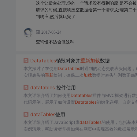
这个让后台处理,你的一个请求没有得到响应,是不会被
请求的时候,直接响应空数据给第一个请求,处理第二个请
到响应,然后就玩完了
囧
2017-05-24
查询慢不适合做这种
DataTables
销毁对象并
重
新
加载
数据
本文探讨了在使用
DataTables
时遇到的动态更改表头问题，
实现表头的
重
新
绘制，确保二次
加载
数据时表头与列数正确
datatables
控件使用
本文详细介绍了如何使用
Datatables
插件与MVC框架进行
代码示例，展示了如何设置
Datatables
初始化选项、自定义
页和筛选参数。
dataTables
使用
本文详细介绍了JavaScript库
dataTables
的使用，包括基本
实例演示，帮助读者掌握如何在网页中实现高效的数据展示