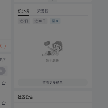
积分榜
荣誉榜
近7日
近30日
至今
复
正序
暂无数据
复
查看更多榜单
社区公告