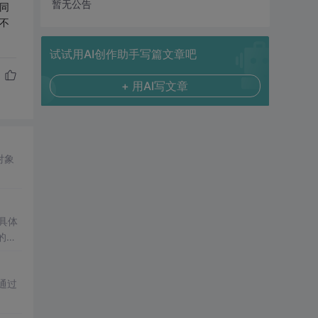
暂无公告
同
不
试试用AI创作助手写篇文章吧
+ 用AI写文章
对象
具体
的分
通过