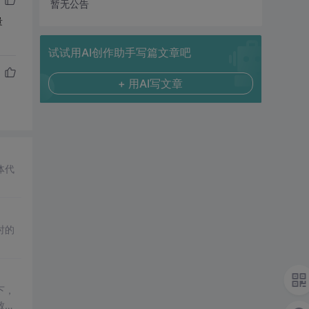
暂无公告
量
试试用AI创作助手写篇文章吧
+ 用AI写文章
体代
时的
下，
致的