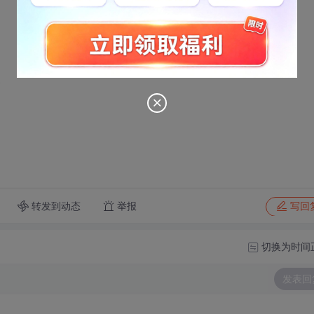
转发到动态
举报
写回
切换为时间
发表回