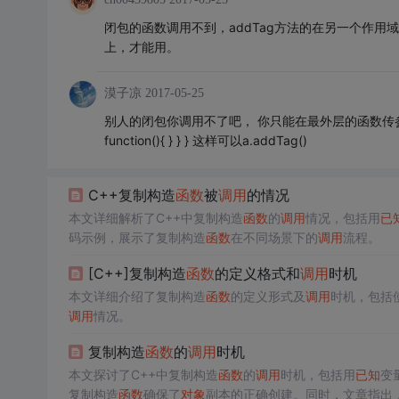
闭包的函数调用不到，addTag方法的在另一个作
上，才能用。
漠子凉
2017-05-25
别人的闭包你调用不了吧， 你只能在最外层的函数传参进去让里面运行
function(){ } } } 这样可以a.addTag()
C++复制构造
函数
被
调用
的情况
本文详细解析了C++中复制构造
函数
的
调用
情况，包括用
已
码示例，展示了复制构造
函数
在不同场景下的
调用
流程。
[C++]复制构造
函数
的定义格式和
调用
时机
本文详细介绍了复制构造
函数
的定义形式及
调用
时机，包括
调用
情况。
复制构造
函数
的
调用
时机
本文探讨了C++中复制构造
函数
的
调用
时机，包括用
已知
变
复制构造
函数
确保了
对象
副本的正确创建。同时，文章指出