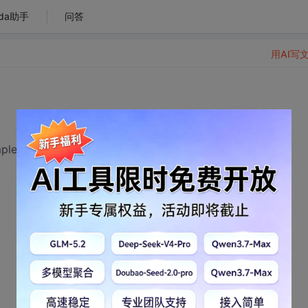
da助手
问答
用AI写
plete;