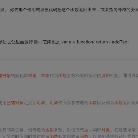
用域里。 你去那个作用域里改代码把这个函数返回出来，或者指向外域的变
 除非它闭包是 var a = function{ return { addTag:
知
对象
初始化新
对象
、
对象
作为
函数
参数和返回值时的
调用
机制。通过具
使用
已知
对象
定义新
对象
、
对象
作为实参传递给
函数
以及作为
函数
返回值
量复制新变量、值传递给
函数
参数、以值方式返回局部
对象
。在这些场景
，定义类时应同时提供构造
函数
和复制构造
函数
，以避免系统默认行为导