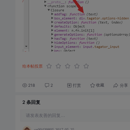
给本帖投票
218
2
打赏
分享
收藏
2 条
回复
请发表友善的回复…
cn00439805
2017-05-25