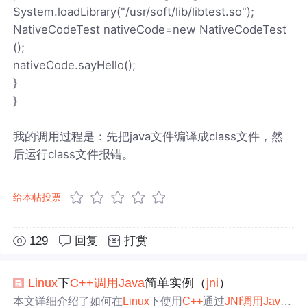
System.loadLibrary("/usr/soft/lib/libtest.so");
NativeCodeTest nativeCode=new NativeCodeTest
();
nativeCode.sayHello();
}
}
我的调用过程是：先把java文件编译成class文件，然
后运行class文件报错。
给本帖投票
129
回复
打赏
Linux
下
C++
调用
Java
简单实例（
jni
）
本文详细介绍了如何在
Linux
下使用
C++
通过
JNI
调用
Java