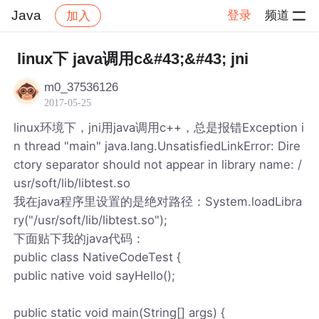
Java
登录
频道
加入
帖子详情
社区
Java
linux下 java调用c&#43;&#43; jni
m0_37536126
2017-05-25
linux环境下，jni用java调用c++，总是报错Exception i
n thread "main" java.lang.UnsatisfiedLinkError: Dire
ctory separator should not appear in library name: /
usr/soft/lib/libtest.so
我在java程序里设置的是绝对路径：System.loadLibra
ry("/usr/soft/lib/libtest.so");
下面贴下我的java代码：
public class NativeCodeTest {
public native void sayHello();
public static void main(String[] args) {