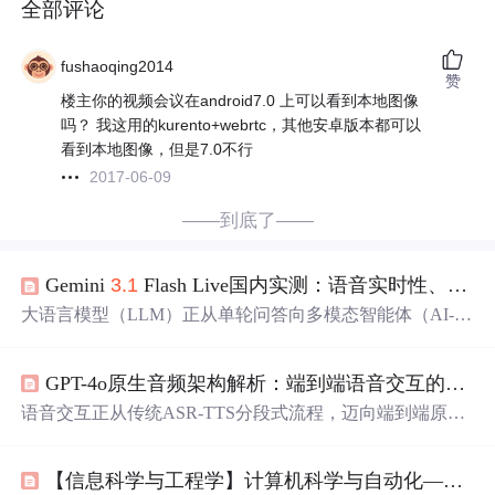
全部评论
fushaoqing2014
赞
楼主你的视频会议在android7.0 上可以看到本地图像
吗？ 我这用的kurento+webrtc，其他安卓版本都可以
看到本地图像，但是7.0不行
2017-06-09
——到底了——
Gemini
3.1
Flash Live国内实测：语音实时性、多模态鲁棒性与生态协同深度解析
大语言模型（LLM）正从单轮问答向多模态智能体（AI-A
gent）演进，其核心价值在于任务完成度、上下文保真度
与跨服务协同能力。Gemini
3.1
Flash Live通过场景感知型
GPT-4o原生音频架构解析：端到端语音交互的技术革命
语音栈、分层特征解耦的多模态架构，以及基于Google Pro
ject Starline协议的全生态语义调度，在语音实时性、多模
语音交互正从传统ASR-TTS分段式流程，迈向端到端原生
态鲁棒性、生态协同深度三大维度实现工程级突破。它不
音频建模的新范式。其核心在于抛弃文本中转，直接对原
依赖传统代理穿透，而是依托企业级OAuth 2.0白名单授权
始音频波形进行token化编码，并与文本、图像token统一输
机制，在中国大陆实现零技术门槛、高确定性的稳定接
【信息科学与工程学】计算机科学与自动化——第六十三篇 人机交互之前端交互参数知识库02
入多模态大模型，从而突破时延叠加、信息衰减与错误放