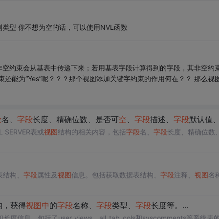
类型 你不想为空的话，可以使用NVL函数
非空约束会从基表中传递下来；若用基表字段计算得到的字段，其非空约
束还能为“Yes”呢？？？那个视图添加关键字约束的作用何在？？ 那么视
段
名、
字段
长度、精确位数、是否可
空
、
字段
描述、
字段
默认值、主
L SERVER表或
视图
结构的相关内容，包括
字段
名、
字段
长度、精确位数
表结构、
字段
属性及
视图
信息。包括获取数据表结构、
字段
注释、
视图
名
构，获得
视图
中
的
字段
名称、
字段
类型、
字段
长度等。...
度信息，包括了user_views、all_tab_cols和syscomments等系统表