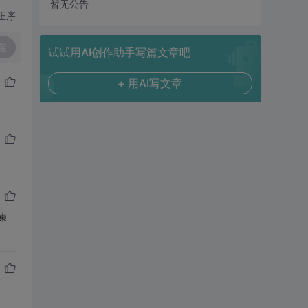
暂无公告
正序
复
试试用AI创作助手写篇文章吧
+ 用AI写文章
束