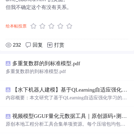
但我不确定这个有没有关系。
给本帖投票
232
回复
打赏
多重复数群的到标准模型.pdf
多重复数群的到标准模型.pdf
【水下机器人建模】基于QLearning自适应强化学习PID控制器在AUV中的应用研究（Matlab代码实现）
内容概要：本文研究了基于QLearning自适应强化学习的PI
D控制器在自主水下航行器（AUV）中的应用，通过Matla
b代码实现了对水下机器人的动力学建模与运动控制。重点
视频模型GGUF量化元数据工具｜原创源码+测试+离线报告
探讨了将强化学习算法QLearning与传统PID控制相结合的
方法，以提升AUV在复杂、时变及非线性水下环境中的自
原创本地工程分析工具合集单项资源。每个压缩包均包含
适应控制能力。文中系统分析了AUV的运动学与动力学特
完整 JavaScript/Node.js 源码、3 项自动化测试、可复现合