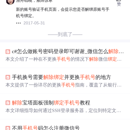
渔舟唱晚，雁阵惊寒
赞
新的账号验证手机页面，会提示您是否解绑原账号手
机号绑定。
2017-05-31
——到底了——
c#怎么做账号密码登录即可谢谢_微信怎么
解除
已经
本文介绍了一种在不更换
手机号
的情况下
解除
微信
绑定
的
方法。通过微信内置的安全中心进行申诉找回账号密码流
程，最终实现
手机号
的解绑，适用于需要保留原
手机号
但
手机换号需要
解除
绑定
并更换
手机号
的地方
解除
微信
绑定
的情况。
本文提供了一份详尽的更换
手机号
指南，覆盖了从银行账
户到社交媒体账号等28个需要更新联系方式的重要领域，
确保个人信息同步一致。
解除
宝塔面板强制
绑定
手机号
教程
本文详细指导如何通过SSH登录服务器，定位到特定文件
并删除代码片段，以解决浏览器强制
绑定
问题。操作涉及v
i编辑器和缓存刷新技巧。
不用
手机号
码怎么注册微信号