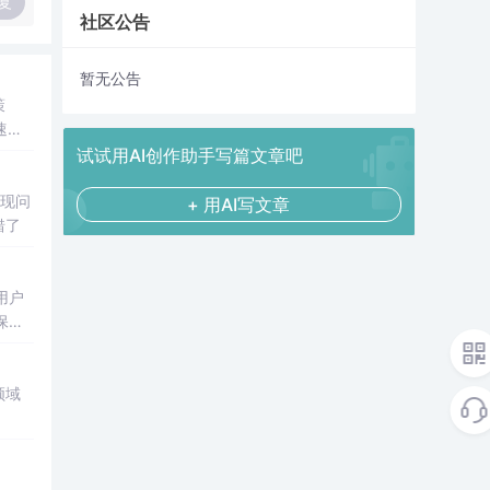
复
社区公告
暂无公告
策
速实
试试用AI创作助手写篇文章吧
+ 用AI写文章
不会报错了
用户
保障
到元
入解
领域