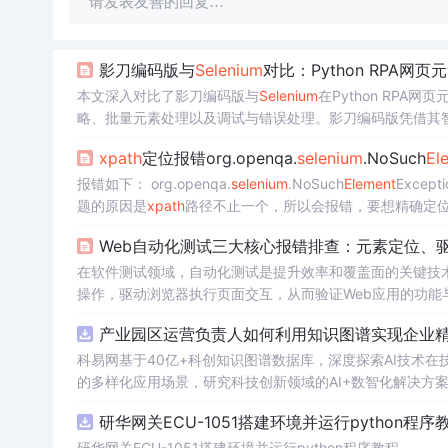
请发表友善的回复…
影刀编码版与
Selenium
对比：Python RPA网
本文深入对比了影刀编码版与
Selenium
在Python RP
略、批量元素处理以及调试与错误处理。影刀编码版凭借其
现网页自动化的场景。
xpath
定位报错org.openqa.
selenium
.NoSuch
El
报错如下： org.openqa.
selenium
.NoSuch
Element
Excepti
题的原因是
xpath
Web自动化测试三大核心报错排查：元素定位、
在软件测试领域，自动化测试是提升效率和覆盖面的关键技
操作，驱动浏览器执行页面交互，从而验证Web应用的功
产品质量。在实际应用场景中，测试工程师常使用
Selenium
产业园区运营负责人如何利用知识图谱实现企业精准
素定位失败、浏览器驱动问题以及异步加载超时等典型挑战
析其成因并
科易网基于40亿+科创知识图谱数据库，深度探索AI技术
的多样化应用场景，研究科技创新领域的AI+数智化解决方
研华网关ECU-1051搭建环境并运行python程序
研华网关ECU-1051搭建环境并运行python程序教程