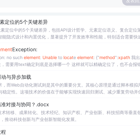
发表回
页元素定位的5个关键差异
A网页元素定位中的5个关键差异，包括API设计哲学、元素定位语义、复合定位
智能隐式设计和内置优化，显著提升了开发效率和性能，特别适合需要快
ement
Exception:
on: no such
element
:
Unable
to
lo
cat
e
element
: {"
method
":
xpath
我出现问
路径不止一个，所以会报错，要想精确定位，需要用text确定到底是选择哪一个 这样就可以精确定位了，也
驱动与异步加载
术，而Web自动化测试则是其中的重要分支。其核心原理是通过脚本模拟
能与稳定性。这项技术的价值在于能够实现快速回归测试、减少重复劳动并
、Playwright等工具进行跨浏览器测试和持续集成。然而，实践中常会遇
对接与协同？.docx
，这些正是影响脚本稳定性的关键因素。本文将聚焦于这些高频问题，深
在技术转移、成果转化、技术经纪、知识产权、产业创新、科技招商等垂直
案，推动科技创新与产业创新智能化发展。
教程