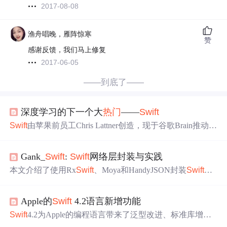
2017-08-08
渔舟唱晚，雁阵惊寒
赞
感谢反馈，我们马上修复
2017-06-05
——到底了——
深度学习的下一个大
热门
——
Swift
Swift
由苹果前员工Chris Lattner创造，现于谷歌Brain推动深
度学习研究。
Swift
结合了高性能与安全性，运行速度媲美
C语言，同时解决了内存安全问题。
Swift
for TensorFlow(S
Gank_
Swift
:
Swift
网络层封装与实践
4TF)不仅是库，更是
Swift
语言的分支，内置自动微分等深
度学习关键功能。
Swift
与Python高度互操作，可导入Pytho
本文介绍了使用Rx
Swift
、Moya和HandyJSON封装
Swift
网
n、C或C++库。
Swift
接近硬件层面，提供从高级到低级的
络层的项目，旨在简化iOS应用的网络通信。Rx
Swift
处理
代码检查能力。
网络请求异步性，Moya抽象网络接口，HandyJSON简化JS
Apple的
Swift
4.2语言新增功能
ON处理。还包含文件批量上传功能，以及项目
源代码
结构
的规划与管理，如网络层、数据层和视图层的协作等。
Swift
4.2为Apple的编程语言带来了泛型改进、标准库增
强、批处理模式编译支持等功能，提升了编译时性能并改