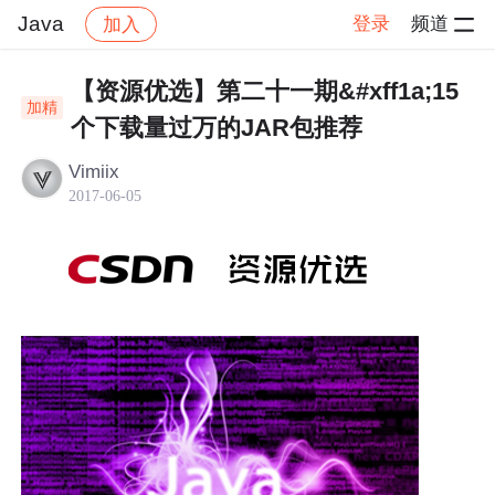
Java
登录
频道
加入
帖子详情
社区
Java
【资源优选】第二十一期&#xff1a;15
加精
个下载量过万的JAR包推荐
Vimiix
2017-06-05