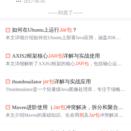
2017-06-05
——到底了——
如何在Ubuntu上运行
Jar包
？
本文详细介绍如何在Ubuntu上部署Java应用，涵盖JDK安
装、
Jar包
运行、依赖管理及性能调优等内容。
AXIS2框架核心
JAR包
详解与实战使用
本文详细解析了AXIS2框架的核心
JAR包
，包括轴心运行
时、ADB数据绑定、HTTP传输模块、XML解析器等关键
组件。文章涵盖了
JAR包
的功能说明、依赖关系、引入方
thumbnailator
jar包
详解与实战应用
式、版本兼容性问题以及SOAP协议支持等内容，帮助开
发者更好地理解和使用AXIS2进行Web服务开发。
Thumbnailator是一个轻量级Java图像处理库，专注于缩略图
生成与多步图像操作。支持链式API、多种输入源、高质
量压缩及水印添加，具备优秀内存管理能力，适用于高并
Maven进阶使用（
Jar包
冲突解决，拆分和聚合思想，配置从私服下载
发场景下的批量图像处理，是Java平台图像服务的
优选
方
案。
本文介绍Maven的基础知识、生命周
期
及
Jar包
冲突解决方
法，并详细解析pom文件标签、工程拆分与聚合思想等内
容，帮助读者深入理解Maven的使用。