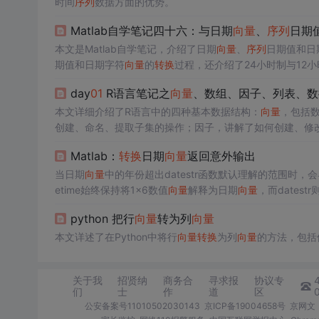
时间
序列
数据方面的优势。
Matlab自学笔记四十六：与日期
向量
、
序列
日期
本文是Matlab自学笔记，介绍了日期
向量
、
序列
日期值和日
期值和日期字符
向量
的
转换
过程，还介绍了24小时制与12
day
01
R语言笔记之
向量
、数组、因子、列表、数
本文详细介绍了R语言中的四种基本数据结构：
向量
，包括
创建、命名、提取子集的操作；因子，讲解了如何创建、修
入浅出，适合R语言初学者学习。
Matlab：
转换
日期
向量
返回意外输出
当日期
向量
中的年份超出datestr函数默认理解的范围时，会导
etime始终保持将1×6数值
向量
解释为日期
向量
，而date
转换
为文本。
python 把行
向量
转为列
向量
本文详述了在Python中将行
向量
转换
为列
向量
的方法，包括
关于我
招贤纳
商务合
寻求报
协议专
们
士
作
道
区
公安备案号11010502030143
京ICP备19004658号
京网文〔