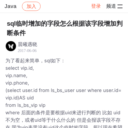
Java
登录
频道
加入
帖子详情
社区
Java
sql临时增加的字段怎么根据该字段增加判
断条件
晨曦遇晓
2017-06-06
为了看起来简单，sql如下：
select vip.id,
vip.name,
vip.phone,
(select user.id from ls_bs_user user where user.id=
vip.id)AS uid
from ls_bs_vip vip
where 后面的条件是要根据uid来进行判断的 比如 uid
不为空，或者uid等于什么什么的 但是会报该字段不存
在 因为vip表里没有uid这个临时的字段，所以现在希望