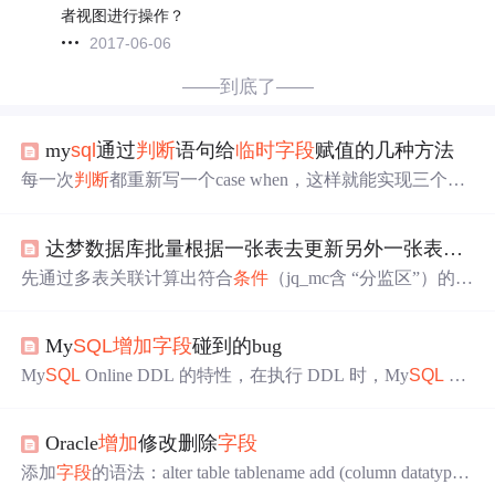
者视图进行操作？
2017-06-06
——到底了——
my
sql
通过
判断
语句给
临时
字段
赋值的几种方法
每一次
判断
都重新写一个case when，这样就能实现三个
判
断
都会执行到，每个
判断
条件
都会有对应的值，如果三个
判断
条件
都为真，那么三个值都会通过最外层CONCAT_W
达梦数据库批量根据一张表去更新另外一张表
字段
S()函数存放在
临时
字段
a里面，并且以指定的分隔符（这
里用的逗号）隔开。
判断
sexid的值，当sexid等于1的时
先通过多表关联计算出符合
条件
（jq_mc含 “分监区”）的记
候，sexname的值就为“男”，等于0的时候，sexname的值为
录的，并保留原始id用于关联。用这些计算好的，批量更
“女”，其他情况则为未知。解释：当sexid等于1的时候，se
新xfzx_hmc表中对应id的jqmc
字段
。只更新能匹配到的记
xname的值就为“男”，等于0的时候，sexname的值为“女”，
My
SQL
增加
字段
碰到的bug
录，确保数据准确性。“找到所有含‘分监区’的记录，用它
其他情况则为未知。
们的父部门名称 + 自身名称拼接后，更新回原表的对应
字
My
SQL
Online DDL 的特性，在执行 DDL 时，My
SQL
会
段
”。
把 DML 存储在日志中，等 DDL 执行完后再应用 DML，
如果多条 DML 会产生数据冲突，在 DDL 完成后，应用 D
Oracle
增加
修改删除
字段
ML 时，理所当然会出现。保险起见，我默默删除了文
字，重新编辑：”亲~数据库连接信息，执行的
SQL
，具体
添加
字段
的语法：alter table tablename add (column datatype
报错提供下哦~“。简单说：My
SQL
在执行 DDL 时，如果