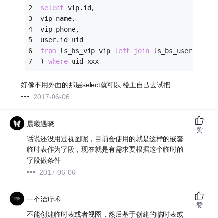
select
 vip.id,
vip.name,
vip.phone,
user.id uid
from
 ls_bs_vip vip 
left
join
 ls_bs_user 
on
 (v
) 
where
 uid xxx
好像不用外面的那层select就可以 楼主自己去试把
2017-06-06
晨曦遇晓
赞
话说还没用过视图呢，目前会使用的就是这样的嵌套
临时表作为字段，现在就是有需求要根据这个临时的
字段做条件
2017-06-06
一个治疗术
赞
不能创建临时表或者视图，然后基于创建的临时表或